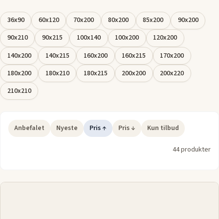
Find din ideelle rullemadras
:
36x90
60x120
70x200
80x200
85x200
90x200
Gennemse vores udvalg af rullemadrasser og find den løsning,
der bedst beskytter og forbedrer din soveoplevelse. Med
90x210
90x215
100x140
100x200
120x200
forskellige materialer og fastheder, kan du tilpasse
140x200
140x215
160x200
160x215
170x200
komforten og forlænge madrassens holdbarhed.
180x200
180x210
180x215
200x200
200x220
210x210
Anbefalet
Nyeste
Pris ↑
Pris ↓
Kun tilbud
44 produkter