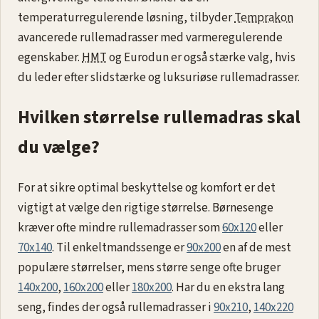
temperaturregulerende løsning, tilbyder
Temprakon
avancerede rullemadrasser med varmeregulerende
egenskaber.
HMT
og Eurodun er også stærke valg, hvis
du leder efter slidstærke og luksuriøse rullemadrasser.
Hvilken størrelse rullemadras skal
du vælge?
For at sikre optimal beskyttelse og komfort er det
vigtigt at vælge den rigtige størrelse. Børnesenge
kræver ofte mindre rullemadrasser som
60x120
eller
70x140
. Til enkeltmandssenge er
90x200
en af de mest
populære størrelser, mens større senge ofte bruger
140x200
,
160x200
eller
180x200
. Har du en ekstra lang
seng, findes der også rullemadrasser i
90x210
,
140x220