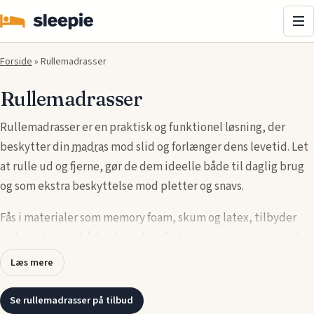
Me
Forside
»
Rullemadrasser
Rullemadrasser
Rullemadrasser er en praktisk og funktionel løsning, der
beskytter din
madras
mod slid og forlænger dens levetid. Let
at rulle ud og fjerne, gør de dem ideelle både til daglig brug
og som ekstra beskyttelse mod pletter og snavs.
Fås i materialer som memory foam, skum og latex, tilbyder
rullemadrasser både ekstra komfort og støtte. Uanset om du
ønsker at beskytte din madras mod slid eller skabe en
Læs mere
blødere og mere behagelig overflade, kan du finde den
perfekte rullemadras, der opfylder dine behov.
Se rullemadrasser på tilbud