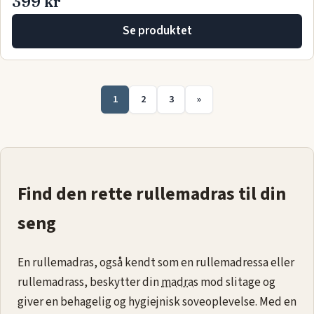
399 kr
Se produktet
1
2
3
»
Find den rette rullemadras til din
seng
En rullemadras, også kendt som en rullemadressa eller
rullemadrass, beskytter din
madras
mod slitage og
giver en behagelig og hygiejnisk soveoplevelse. Med en