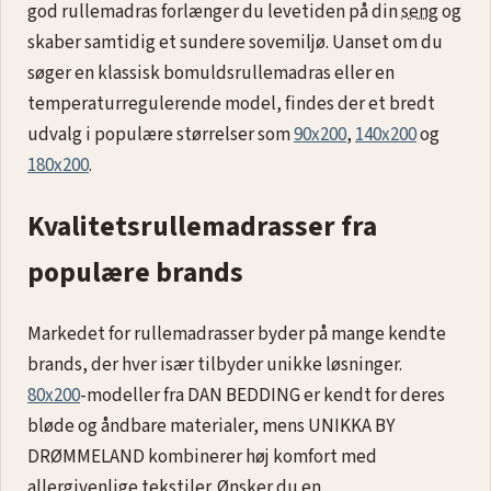
god rullemadras forlænger du levetiden på din
seng
og
skaber samtidig et sundere sovemiljø. Uanset om du
søger en klassisk bomuldsrullemadras eller en
temperaturregulerende model, findes der et bredt
udvalg i populære størrelser som
90x200
,
140x200
og
180x200
.
Kvalitetsrullemadrasser fra
populære brands
Markedet for rullemadrasser byder på mange kendte
brands, der hver især tilbyder unikke løsninger.
80x200
-modeller fra DAN BEDDING er kendt for deres
bløde og åndbare materialer, mens UNIKKA BY
DRØMMELAND kombinerer høj komfort med
allergivenlige tekstiler. Ønsker du en