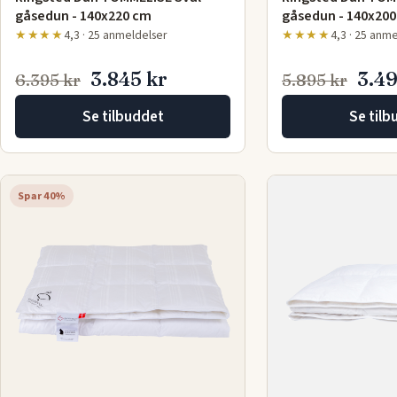
gåsedun - 140x220 cm
gåsedun - 140x20
★★★★
4,3 · 25 anmeldelser
★★★★
4,3 · 25 anm
3.845 kr
3.49
6.395 kr
5.895 kr
Se tilbuddet
Se tilb
Spar 40%