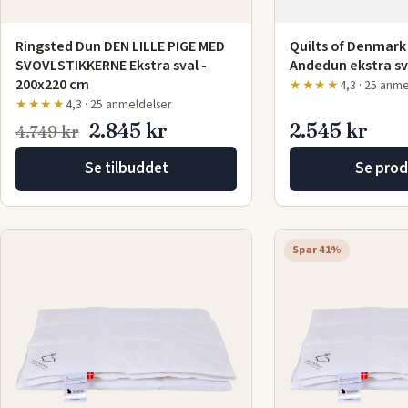
Ringsted Dun DEN LILLE PIGE MED
Quilts of Denmar
SVOVLSTIKKERNE Ekstra sval -
Andedun ekstra sv
200x220 cm
★★★★
4,3 · 25 anm
★★★★
4,3 · 25 anmeldelser
2.845 kr
2.545 kr
4.749 kr
Se tilbuddet
Se prod
Spar 41%