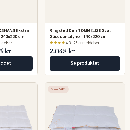
DSHANS Ekstra
Ringsted Dun TOMMELISE Sval
 240x220 cm
Gåsedunsdyne - 140x220 cm
eldelser
★★★★
4,3 · 25 anmeldelser
5 kr
2.048 kr
uddet
Se produktet
Spar 50%