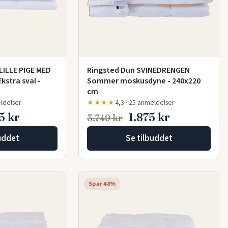
LILLE PIGE MED
Ringsted Dun SVINEDRENGEN
stra sval -
Sommer moskusdyne - 240x220
cm
eldelser
★★★★
4,3 · 25 anmeldelser
5 kr
1.875 kr
3.749 kr
uddet
Se tilbuddet
Spar 48%