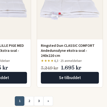
LILLE PIGE MED
Ringsted Dun CLASSIC COMFORT
stra sval -
Andedunsdyne ekstra sval -
240x220 cm
eldelser
★★★★
4,3 · 25 anmeldelser
5 kr
1.695 kr
3.249 kr
uddet
Se tilbuddet
1
2
3
»