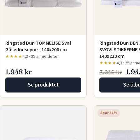
Ringsted Dun TOMMELISE Sval
Ringsted Dun DEN 
Gåsedunsdyne - 140x200 cm
SVOVLSTIKKERNE Ek
140x220 cm
★★★★
4,3 · 25 anmeldelser
★★★★
4,3 · 25 anm
1.948 kr
1.94
3.249 kr
Se produktet
Se tilb
Spar 41%