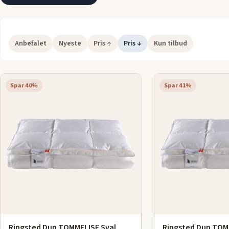
Anbefalet
Nyeste
Pris ↑
Pris ↓
Kun tilbud
Spar 40%
Spar 41%
Ringsted Dun TOMMELISE Sval
Ringsted Dun TOM