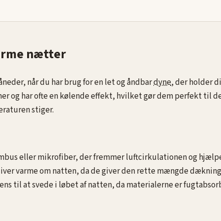
arme nætter
eder, når du har brug for en let og åndbar
dyne
, der holder d
r og har ofte en kølende effekt, hvilket gør dem perfekt til d
raturen stiger.
bus eller mikrofiber, der fremmer luftcirkulationen og hjælp
liver varme om natten, da de giver den rette mængde dækning 
ns til at svede i løbet af natten, da materialerne er fugtabso