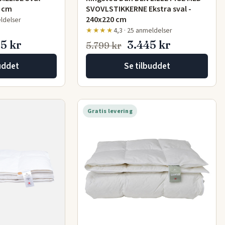
0 cm
SVOVLSTIKKERNE Ekstra sval -
240x220 cm
eldelser
★★★★
4,3 · 25 anmeldelser
5 kr
3.445 kr
5.799 kr
uddet
Se tilbuddet
Gratis levering