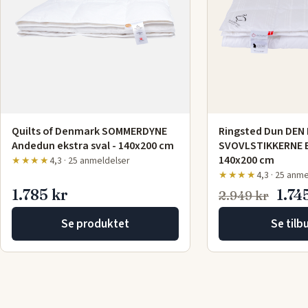
Quilts of Denmark SOMMERDYNE
Ringsted Dun DEN 
Andedun ekstra sval - 140x200 cm
SVOVLSTIKKERNE Ek
140x200 cm
★★★★
4,3 · 25 anmeldelser
★★★★
4,3 · 25 anm
1.785 kr
1.74
2.949 kr
Se produktet
Se tilb