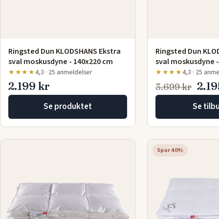
Ringsted Dun KLODSHANS Ekstra
Ringsted Dun KLO
sval moskusdyne - 140x220 cm
sval moskusdyne -
★★★★
4,3 · 25 anmeldelser
★★★★
4,3 · 25 anm
2.199 kr
2.19
3.699 kr
Se produktet
Se tilb
Spar 40%