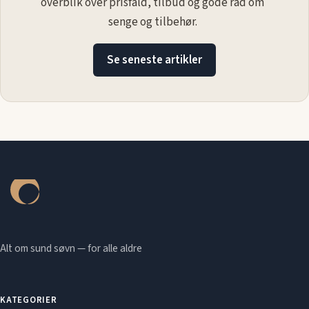
overblik over prisfald, tilbud og gode råd om
senge og tilbehør.
Se seneste artikler
Alt om sund søvn — for alle aldre
KATEGORIER