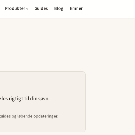
Produkter
Guides
Blog
Emner
s rigtigt til din søvn.
 guides og løbende opdateringer.