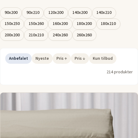
som åndbare bomuldsfibre, elastisk strik og lette, praktiske
lagner, der gør det nemt at vedligeholde, for at vælge det
90x200
90x210
120x200
140x200
140x210
lagen, der passer bedst til din seng og din stil.
150x250
150x260
160x200
180x200
180x210
200x200
210x210
240x260
260x260
Anbefalet
Nyeste
Pris ↑
Pris ↓
Kun tilbud
214 produkter