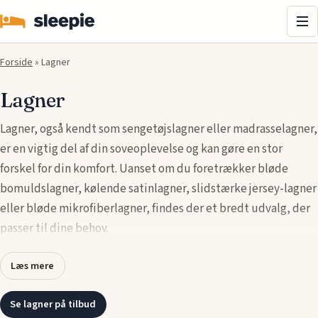
Me
Forside
»
Lagner
Lagner
Lagner, også kendt som sengetøjslagner eller madrasselagner,
er en vigtig del af din soveoplevelse og kan gøre en stor
forskel for din komfort. Uanset om du foretrækker bløde
bomuldslagner, kølende satinlagner, slidstærke jersey-lagner
eller bløde mikrofiberlagner, findes der et bredt udvalg, der
passer til dine behov.
Lagner fås i mange størrelser, såsom enkeltsengslagner,
Læs mere
dobbeltsengslagner og king size-lagner, og designs, så du kan
finde den perfekte pasform til din madras. Overvej materialer
Se lagner på tilbud