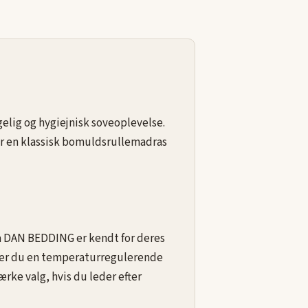
elig og hygiejnisk soveoplevelse.
er en klassisk bomuldsrullemadras
a DAN BEDDING er kendt for deres
ker du en temperaturregulerende
rke valg, hvis du leder efter