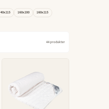
140x215
160x200
160x215
44 produkter