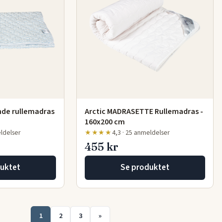
nde rullemadras
Arctic MADRASETTE Rullemadras -
160x200 cm
eldelser
★★★★
4,3 · 25 anmeldelser
455 kr
uktet
Se produktet
1
2
3
»