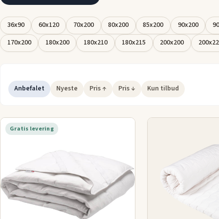
Find din ideelle rullemadras
:
36x90
60x120
70x200
80x200
85x200
90x200
9
Gennemse vores udvalg af rullemadrasser og find den løsning,
beskytter og forbedrer din soveoplevelse. Med forskellige mat
170x200
180x200
180x210
180x215
200x200
200x22
fastheder, kan du tilpasse komforten og forlænge madrassens
holdbarhed.
Anbefalet
Nyeste
Pris ↑
Pris ↓
Kun tilbud
Gratis levering