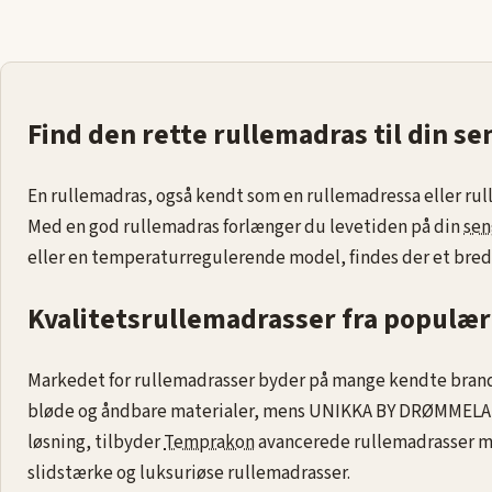
Find den rette rullemadras til din se
En rullemadras, også kendt som en rullemadressa eller ru
Med en god rullemadras forlænger du levetiden på din
sen
eller en temperaturregulerende model, findes der et bred
Kvalitetsrullemadrasser fra populæ
Markedet for rullemadrasser byder på mange kendte brands
bløde og åndbare materialer, mens UNIKKA BY DRØMMELAND
løsning, tilbyder
Temprakon
avancerede rullemadrasser 
slidstærke og luksuriøse rullemadrasser.