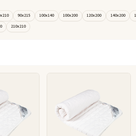
0x210
90x215
100x140
100x200
120x200
140x200
 der bedst
erialer og
0
210x210