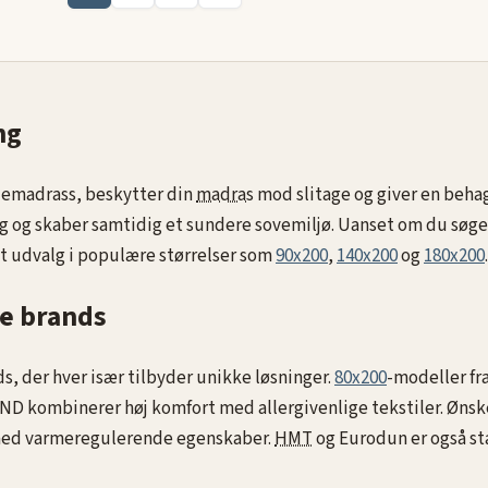
ng
llemadrass, beskytter din
madras
mod slitage og giver en behag
g
og skaber samtidig et sundere sovemiljø. Uanset om du søg
t udvalg i populære størrelser som
90x200
,
140x200
og
180x200
.
re brands
, der hver især tilbyder unikke løsninger.
80x200
-modeller fr
 kombinerer høj komfort med allergivenlige tekstiler. Øns
med varmeregulerende egenskaber.
HMT
og Eurodun er også stæ