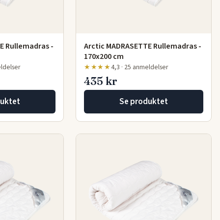
E Rullemadras -
Arctic MADRASETTE Rullemadras -
170x200 cm
eldelser
★★★★
4,3 · 25 anmeldelser
435 kr
uktet
Se produktet