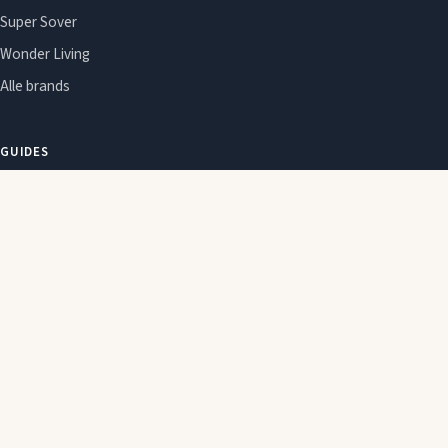
Super Sover
Wonder Living
Alle brands
GUIDES
Om Sleepie
Emner
Om Sleepie
Redaktionel politik
Affiliate-oplysning
Cookie- og privatlivspolitik
2026 © Sleepie. Indeholder affiliate-links. Ændringer og tilbud kan ændre
sig hos forhandleren uden varsel.