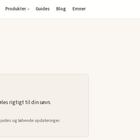
Produkter
Guides
Blog
Emner
s rigtigt til din søvn.
 guides og løbende opdateringer.