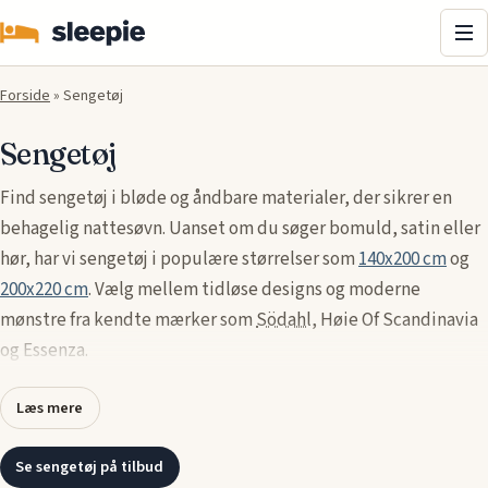
Me
Forside
»
Sengetøj
Sengetøj
Find sengetøj i bløde og åndbare materialer, der sikrer en
behagelig nattesøvn. Uanset om du søger bomuld, satin eller
hør, har vi sengetøj i populære størrelser som
140x200 cm
og
200x220 cm
. Vælg mellem tidløse designs og moderne
mønstre fra kendte mærker som
Södahl
, Høie Of Scandinavia
og Essenza.
Læs mere
Se sengetøj på tilbud