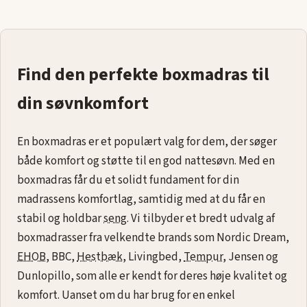
Find den perfekte boxmadras til
din søvnkomfort
En boxmadras er et populært valg for dem, der søger
både komfort og støtte til en god nattesøvn. Med en
boxmadras får du et solidt fundament for din
madrassens komfortlag, samtidig med at du får en
stabil og holdbar
seng
. Vi tilbyder et bredt udvalg af
boxmadrasser fra velkendte brands som Nordic Dream,
EHOB
, BBC,
Hestbæk
, Livingbed,
Tempur
, Jensen og
Dunlopillo, som alle er kendt for deres høje kvalitet og
komfort. Uanset om du har brug for en enkel