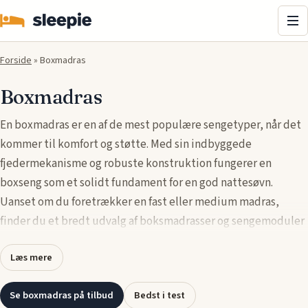
Me
Forside
»
Boxmadras
Boxmadras
En boxmadras er en af de mest populære sengetyper, når det
kommer til komfort og støtte. Med sin indbyggede
fjedermekanisme og robuste konstruktion fungerer en
boxseng som et solidt fundament for en god nattesøvn.
Uanset om du foretrækker en fast eller medium madras,
finder du et bredt udvalg af boksmadrasser og sengemoduler
i forskellige størrelser og designs, der passer til dine behov og
Læs mere
kropsbygning.
👉
Se flere boxmadrasser her
Se boxmadras på tilbud
Bedst i test