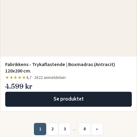
Fabrikkens - Trykaflastende | Boxmadras (Antracit)
120x200 cm.
★★★★★
4,7 · 2622 anmeldelser
4.599 kr
Se produktet
1
2
3
…
8
»