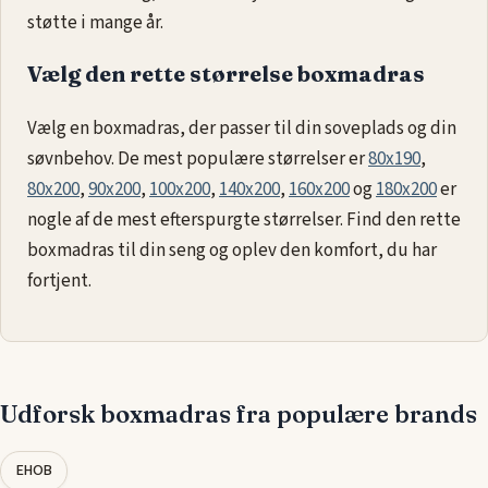
støtte i mange år.
Vælg den rette størrelse boxmadras
Vælg en boxmadras, der passer til din soveplads og din
søvnbehov. De mest populære størrelser er
80x190
,
80x200
,
90x200
,
100x200
,
140x200
,
160x200
og
180x200
er
nogle af de mest efterspurgte størrelser. Find den rette
boxmadras til din seng og oplev den komfort, du har
fortjent.
Udforsk boxmadras fra populære brands
EHOB