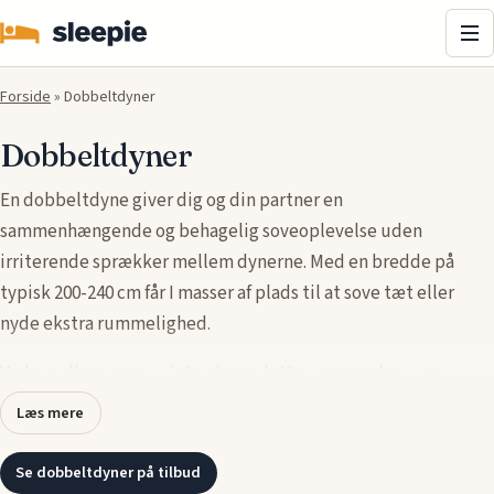
Me
Forside
»
Dobbeltdyner
Dobbeltdyner
En dobbeltdyne giver dig og din partner en
sammenhængende og behagelig soveoplevelse uden
irriterende sprækker mellem dynerne. Med en bredde på
typisk 200-240 cm får I masser af plads til at sove tæt eller
nyde ekstra rummelighed.
Vælg mellem varme vinterdyner, lette
sommerdyner
og
fleksible
helårsdyner
fyldt med dun, fiber eller uld. Uanset
Læs mere
om du søger en dobbeltdyne, en king size
dyne
eller en stor
dyne til to personer, finder du her den perfekte løsning.
Se dobbeltdyner på tilbud