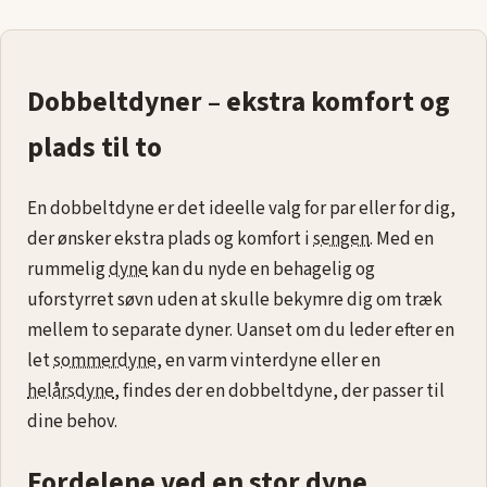
Dobbeltdyner – ekstra komfort og
plads til to
En dobbeltdyne er det ideelle valg for par eller for dig,
der ønsker ekstra plads og komfort i
sengen
. Med en
rummelig
dyne
kan du nyde en behagelig og
uforstyrret søvn uden at skulle bekymre dig om træk
mellem to separate dyner. Uanset om du leder efter en
let
sommerdyne
, en varm vinterdyne eller en
helårsdyne
, findes der en dobbeltdyne, der passer til
dine behov.
Fordelene ved en stor dyne