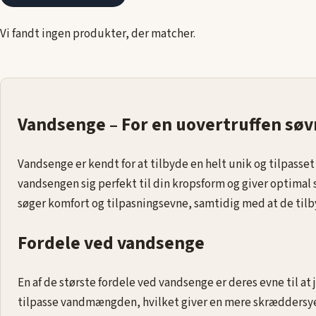
Oplev fordelene ved vandsenge
:
Vi fandt ingen produkter, der matcher.
Udforsk vores udvalg af vandsenge og find den perfekte løsning
forbedre din søvnkvalitet. Med justerbar fasthed og lang levet
vandsenge en skræddersyet og komfortabel søvnoplevelse.
Vandsenge – For en uovertruffen sø
Vandsenge er kendt for at tilbyde en helt unik og tilpasse
vandsengen sig perfekt til din kropsform og giver optimal
søger komfort og tilpasningsevne, samtidig med at de til
Fordele ved vandsenge
En af de største fordele ved vandsenge er deres evne til at
tilpasse vandmængden, hvilket giver en mere skræddersyet