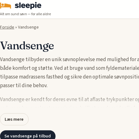
Alt om sund søvn — for alle aldre
Forside
»
Vandsenge
Vandsenge
Vandsenge tilbyder en unik søvnoplevelse med mulighed for a
både komfort og støtte. Ved at bruge vand som fyldematerial
tilpasse madrassens fasthed og sikre den optimale søvnpositi
passer til dine behov.
Vandsenge er kendt for deres evne til at aflaste trykpunkter o
reducere bevægelsestransmission, hvilket gør dem ideelle fo
personer, der har brug for ekstra komfort og støtte. Deres lan
Læs mere
holdbarhed og nemme vedligeholdelse gør vandsenge til en i
i både kvalitet og komfort.
Se vandsenge på tilbud