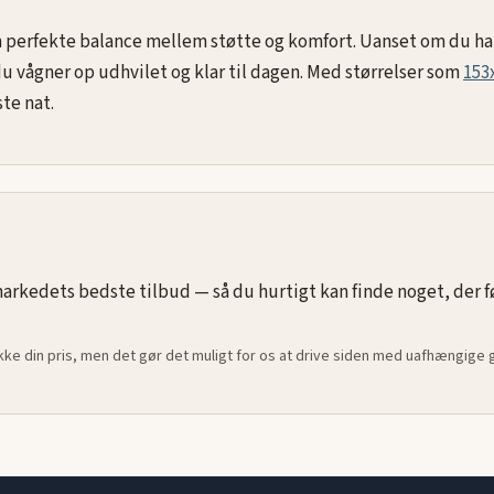
en perfekte balance mellem støtte og komfort. Uanset om du h
du vågner op udhvilet og klar til dagen. Med størrelser som
153
te nat.
rkedets bedste tilbud — så du hurtigt kan finde noget, der føle
ikke din pris, men det gør det muligt for os at drive siden med uafhængige