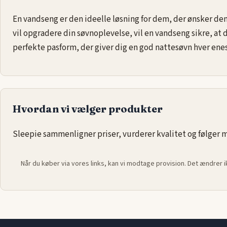
En vandseng er den ideelle løsning for dem, der ønsker d
vil opgradere din søvnoplevelse, vil en vandseng sikre, at 
perfekte pasform, der giver dig en god nattesøvn hver enes
Hvordan vi vælger produkter
Sleepie sammenligner priser, vurderer kvalitet og følger ma
Når du køber via vores links, kan vi modtage provision. Det ændrer 