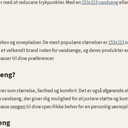
lper med at reducere trykpunkter. Med en
153x213 vandseng
elle
e behov og sovepladser. De mest populære størrelser er
153x213
o
r et velkendt brand inden for vandsenge, og deres produkter er
sser til dine præferencer.
seng?
torer som størrelse, fasthed og komfort. Det er også afgørende
en vandseng, der giver dig mulighed for at justere støtte og ko
passe
sengen
til dine specifikke behov for en personlig søvnopl
eng