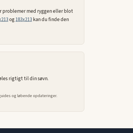
ar problemer med ryggen eller blot
x213
og
183x213
kan du finde den
s rigtigt til din søvn.
 guides og løbende opdateringer.