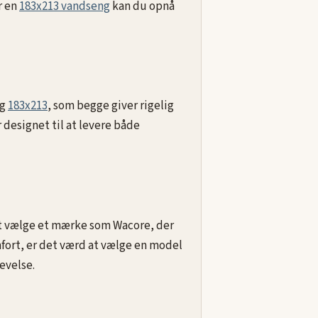
r en
183x213 vandseng
kan du opnå
g
183x213
, som begge giver rigelig
 designet til at levere både
 at vælge et mærke som Wacore, der
mfort, er det værd at vælge en model
evelse.