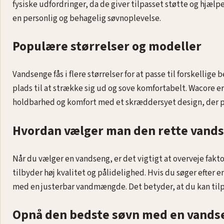
fysiske udfordringer, da de giver tilpasset støtte og hjæ
en personlig og behagelig søvnoplevelse.
Populære størrelser og modeller
Vandsenge fås i flere størrelser for at passe til forskellig
plads til at strække sig ud og sove komfortabelt. Wacore e
holdbarhed og komfort med et skræddersyet design, der pa
Hvordan vælger man den rette vand
Når du vælger en vandseng, er det vigtigt at overveje fak
tilbyder høj kvalitet og pålidelighed. Hvis du søger efter 
med en justerbar vandmængde. Det betyder, at du kan til
Opnå den bedste søvn med en vands