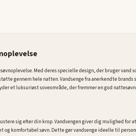
 til at
id giver
vnoplevelse
t søvnoplevelse. Med deres specielle design, der bruger vand s
 støtte gennem hele natten. Vandsenge fra anerkendte brands s
byder et luksuriøst soveområde, der fremmer en god nattesøvn
 justere sig efter din krop. Vandsengen giver dig mulighed for
 og komfortabel søvn. Dette gør vandsenge ideelle til person