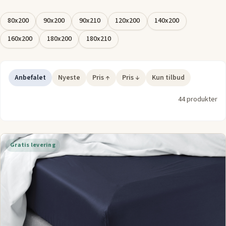
soveoplevelse. Vælg et faconlagen, der matcher dine behov
og præferencer, og opnå både komfort og holdbarhed for en
80x200
90x200
90x210
120x200
140x200
bedre nattesøvn.
160x200
180x200
180x210
Anbefalet
Nyeste
Pris ↑
Pris ↓
Kun tilbud
44 produkter
Gratis levering