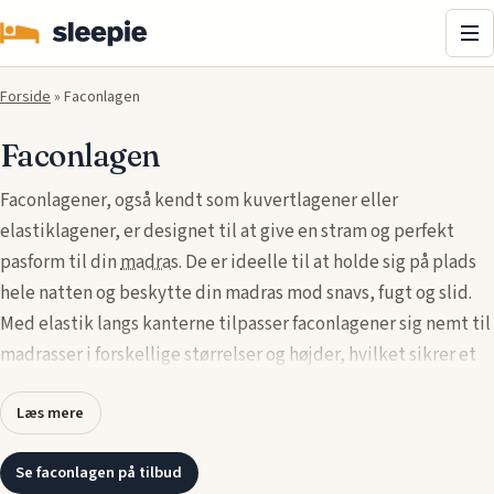
Me
Forside
»
Faconlagen
Faconlagen
Faconlagener, også kendt som kuvertlagener eller
elastiklagener, er designet til at give en stram og perfekt
pasform til din
madras
. De er ideelle til at holde sig på plads
hele natten og beskytte din madras mod snavs, fugt og slid.
Med elastik langs kanterne tilpasser faconlagener sig nemt til
madrasser i forskellige størrelser og højder, hvilket sikrer et
glat og ryddeligt udseende.
Læs mere
De fås i materialer som blød bomuld, luksuriøs satin og
åndbare mikrofiber, der hver især bidrager til en behagelig
Se faconlagen på tilbud