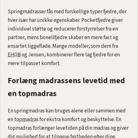
Springmadrasser fås med forskellige typer fjedre, der
hver især har unikke egenskaber. Pocketfjedre giver
individuel støtte og reducerer forstyrrelser fra en
partner, mens bonellfjedre skaber en mere fast og
ensartet liggeflade. Mange modeller, som dem fra
EHOB
og Jensen, kombinerer flere lag fjedre for en
mere tilpasset komfort.
Forlæng madrassens levetid med
en topmadras
En springmadras kan bruges alene eller sammen med
en
topmadras
for ekstra komfort og beskyttelse. En
topmadras forlænger levetiden på din madras og giver
dig mulighed for at tilpasse fastheden efter dine