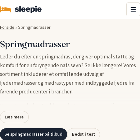
Me
Forside
»
Springmadrasser
Springmadrasser
Leder du efter en springmadras, der giver optimal støtte og
komfort for en foryngende nats søvn? Se ikke længere! Vores
sortiment inkluderer et omfattende udvalg af
fjedermadrasser og madrastyper med indbyggede fjedre fra
førende producenter i branchen.
Uanset om du foretrækker en fast
madras
, en medium
fjedermadras eller en blød liggeflade, kan du finde den
Læs mere
perfekte løsning her. Vælg en madras, der kombinerer
holdbarhed, åndbarhed og komfort for at opnå den ultimative
Se springmadrasser på tilbud
Bedst i test