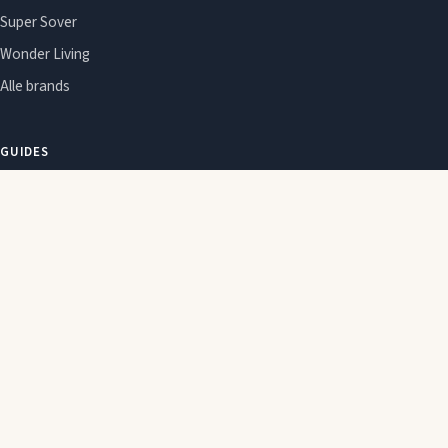
Super Sover
Wonder Living
Alle brands
GUIDES
Om Sleepie
Emner
Om Sleepie
Redaktionel politik
Affiliate-oplysning
Cookie- og privatlivspolitik
2026 © Sleepie. Indeholder affiliate-links. Ændringer og tilbud kan ændre
sig hos forhandleren uden varsel.