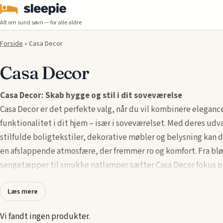
Alt om sund søvn — for alle aldre
Forside
»
Casa Decor
Casa Decor
Casa Decor: Skab hygge og stil i dit soveværelse
Casa Decor er det perfekte valg, når du vil kombinere eleganc
funktionalitet i dit hjem – især i soveværelset. Med deres udva
stilfulde boligtekstiler, dekorative møbler og belysning kan 
en afslappende atmosfære, der fremmer ro og komfort. Fra bl
sengetæpper til smukke natlamper sætter Casa Decor fokus på
og tidløse designs, der gør dit soveværelse til et elegant frist
Læs mere
Casa Decor passer perfekt ind i Sleepie.dk’s univers, hvor kom
æstetik går hånd i hånd. Gør dit soveværelse til en luksuriøs 
Vi fandt ingen produkter.