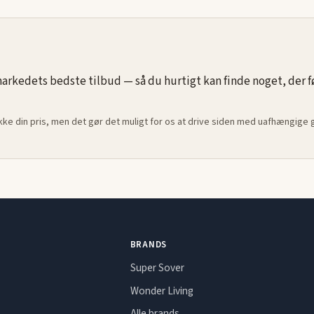
ecor kan
med en
rkedets bedste tilbud — så du hurtigt kan finde noget, der føle
ikke din pris, men det gør det muligt for os at drive siden med uafhængige
BRANDS
Super Sover
Wonder Living
Alle brands