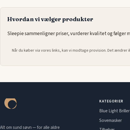
tekstiler og detaljer, der sætter prikken over i’et. Med Casa D
du forvandle enhver boligdrøm til virkelighed – alt sammen 
Hvordan vi vælger produkter
balance mellem funktionalitet og stil.
Sleepie sammenligner priser, vurderer kvalitet og følger ma
Når du køber via vores links, kan vi modtage provision. Det ændrer 
KATEGORIER
Blue Light Briller
Sovemasker
Alt om sund søvn — for alle aldre
Tilbehør