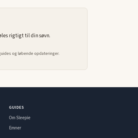
s rigtigt til din søvn.
 guides og løbende opdateringer.
GUIDES
Om Sleepie
Emner