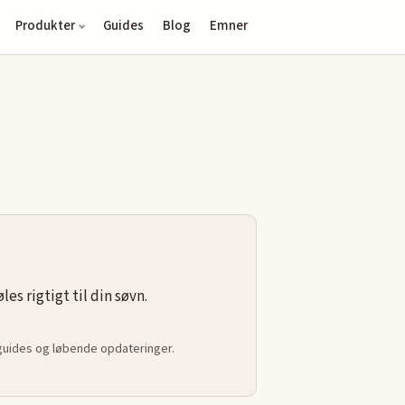
Produkter
Guides
Blog
Emner
s rigtigt til din søvn.
 guides og løbende opdateringer.