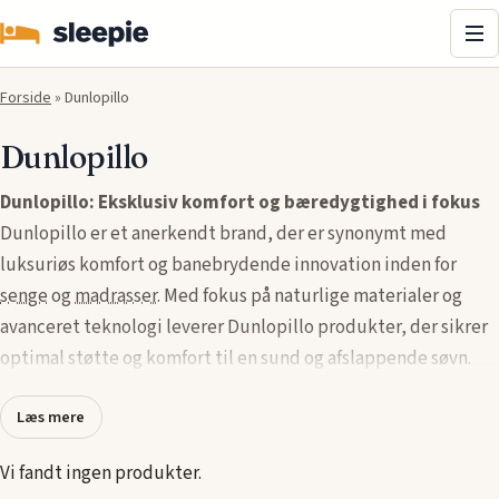
Me
Forside
»
Dunlopillo
Dunlopillo
Dunlopillo: Eksklusiv komfort og bæredygtighed i fokus
Dunlopillo er et anerkendt brand, der er synonymt med
luksuriøs komfort og banebrydende innovation inden for
senge
og
madrasser
. Med fokus på naturlige materialer og
avanceret teknologi leverer Dunlopillo produkter, der sikrer
optimal støtte og komfort til en sund og afslappende søvn.
Deres madrasser er fremstillet af naturlatex, som ikke blot er
Læs mere
allergivenligt og åndbart, men også tilpasser sig kroppens
konturer for en personlig søvnoplevelse. Uanset om du søger
Vi fandt ingen produkter.
en madras, seng eller pude, tilbyder Dunlopillo løsninger, der