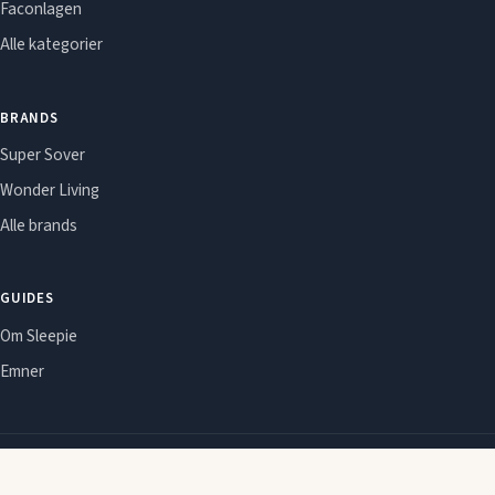
Faconlagen
Alle kategorier
BRANDS
Super Sover
Wonder Living
Alle brands
GUIDES
Om Sleepie
Emner
Om Sleepie
Redaktionel politik
Affiliate-oplysning