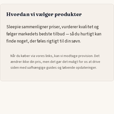
forener kvalitet og lang holdbarhed.
Hvordan vi vælger produkter
Brandet er også kendt for sit engagement i bæredygtighed,
hvor produkterne produceres med respekt for miljøet og en
Sleepie sammenligner priser, vurderer kvalitet og
bevidsthed om ansvarligt forbrug. Dunlopillo kombinerer
følger markedets bedste tilbud — så du hurtigt kan
skandinavisk design med ergonomisk præcision og sikrer
finde noget, der føles rigtigt til din søvn.
derved produkter, der ikke kun ser elegante ud, men også
fremmer sund søvn og velvære. Vælg Dunlopillo for en perfekt
Når du køber via vores links, kan vi modtage provision. Det
balance mellem innovation, komfort og bæredygtighed –
ændrer ikke din pris, men det gør det muligt for os at drive
ideelt for dig, der ønsker det bedste inden for søvn.
siden med uafhængige guides og løbende opdateringer.