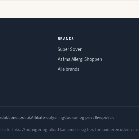
BRANDS
Super Sover
Astma Allergi Shoppen
Alle brands
daktionel politik
Affiliate-oplysning
Cookie- og privatlivspolitik
filiate-links. Ændringer og tilbud kan ændre sig hos forhandleren uden varse