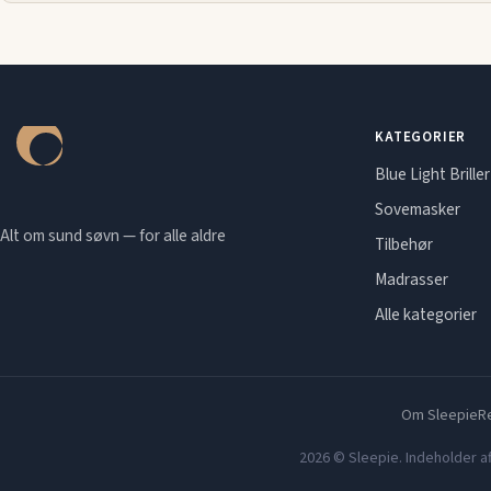
KATEGORIER
Blue Light Briller
Sovemasker
Alt om sund søvn — for alle aldre
Tilbehør
Madrasser
Alle kategorier
Om Sleepie
Re
2026 © Sleepie. Indeholder af