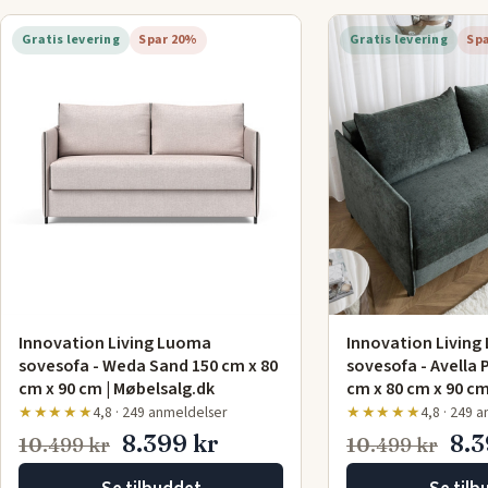
Gratis levering
Spar 20%
Gratis levering
Sp
Innovation Living Luoma
Innovation Livin
sovesofa - Weda Sand 150 cm x 80
sovesofa - Avella 
cm x 90 cm | Møbelsalg.dk
cm x 80 cm x 90 c
★★★★★
4,8 · 249 anmeldelser
★★★★★
4,8 · 249 
8.399 kr
8.3
10.499 kr
10.499 kr