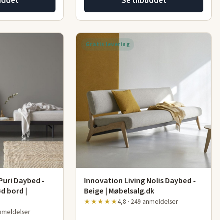
uddet
Se tilbuddet
Gratis levering
Puri Daybed -
Innovation Living Nolis Daybed -
d bord |
Beige | Møbelsalg.dk
★★★★★
4,8 · 249 anmeldelser
anmeldelser