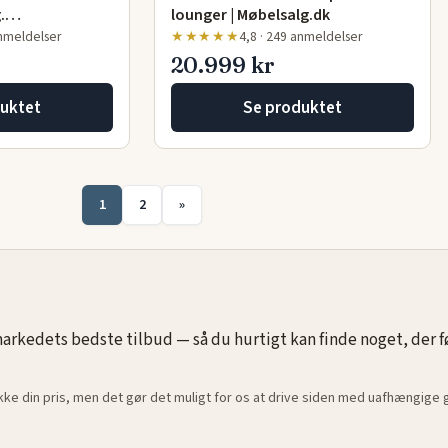
g.…
lounger | Møbelsalg.dk
anmeldelser
★★★★★
4,8 · 249 anmeldelser
20.999 kr
uktet
Se produktet
1
2
»
rkedets bedste tilbud — så du hurtigt kan finde noget, der føle
ikke din pris, men det gør det muligt for os at drive siden med uafhængige