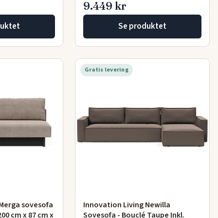
9.449 kr
uktet
Se produktet
Gratis levering
 Merga sovesofa
Innovation Living Newilla
200 cm x 87 cm x
Sovesofa - Bouclé Taupe Inkl.