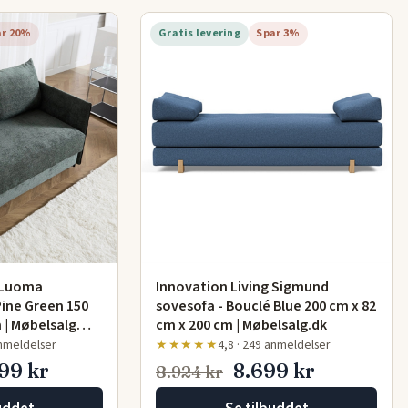
ar 20%
Gratis levering
Spar 3%
g Luoma
Innovation Living Sigmund
Pine Green 150
sovesofa - Bouclé Blue 200 cm x 82
m | Møbelsalg…
cm x 200 cm | Møbelsalg.dk
anmeldelser
★★★★★
4,8 · 249 anmeldelser
99 kr
8.699 kr
8.924 kr