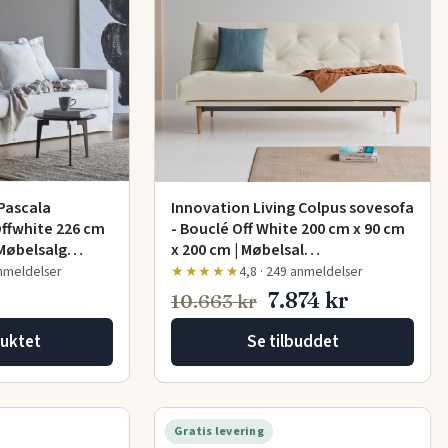
 Pascala
Innovation Living Colpus sovesofa
Offwhite 226 cm
- Bouclé Off White 200 cm x 90 cm
| Møbelsalg…
x 200 cm | Møbelsal…
anmeldelser
★★★★★
4,8 · 249 anmeldelser
7.874 kr
10.663 kr
uktet
Se tilbuddet
Gratis levering