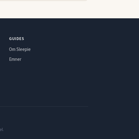
GUIDES
Om Sleepie
Emner
l.