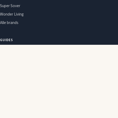
Super Sover
Wonder Living
Alle brands
GUIDES
Om Sleepie
Emner
Om Sleepie
Redaktionel politik
Affiliate-oplysning
Cookie- og privatlivspolitik
2026 © Sleepie. Indeholder affiliate-links. Ændringer og tilbud kan ændre
sig hos forhandleren uden varsel.