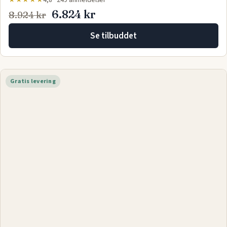
Innovation Living Sigmund sovesofa - Corduroy Burnt
Orange 200 cm x 82 cm x 200 cm | Mø…
★★★★★
4,8 · 249 anmeldelser
6.824 kr
8.924 kr
Se tilbuddet
Gratis levering