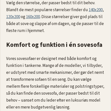
En sovesofa er den perfekte løsning til hjemmet, hvor
pladsen er begrænset, men komforten ikke skal gå på
kompromis. Sovesofaer, også kendt som sofa-
senge
eller dag-til-nat møbler, kombinerer funktionalitet og
stil, hvilket gør dem ideelle til stuen, gæsteværelset
eller lejligheder, hvor pladsen er trang. Uanset om du
har brug for ekstra soveplads til gæster eller ønsker et
fleksibelt møbel til daglig brug, tilbyder vi et bredt
udvalg af sovesofaer i forskellige størrelser og design.
Populære størrelser på sovesofaer
Vælg den størrelse, der passer bedst til dit behov.
Blandt de mest populære størrelser finder du
140x200
,
120x200
og
160x200
. Disse størrelser giver god plads til
både at sove og slappe af om dagen, og de passer til de