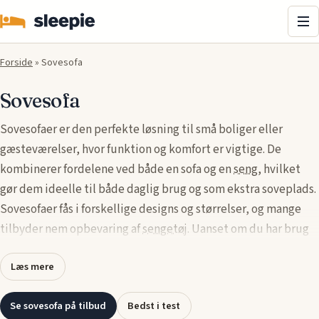
Me
Forside
»
Sovesofa
Sovesofa
Sovesofaer er den perfekte løsning til små boliger eller
gæsteværelser, hvor funktion og komfort er vigtige. De
kombinerer fordelene ved både en sofa og en
seng
, hvilket
gør dem ideelle til både daglig brug og som ekstra soveplads.
Sovesofaer fås i forskellige designs og størrelser, og mange
tilbyder nem opbevaring af
sengetøj
. Uanset om du har brug
for en kompakt model eller en større sovesofa, der kan rumme
Læs mere
flere, er der mange muligheder for at finde den rette til dit
hjem.
Se sovesofa på tilbud
Bedst i test