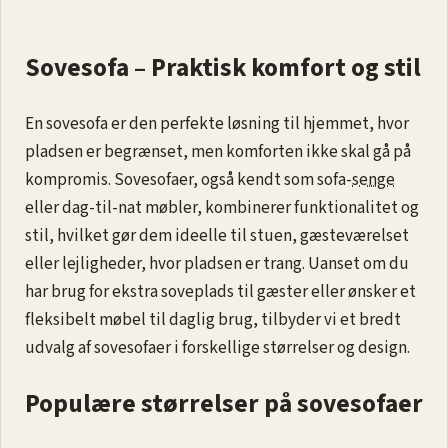
Innovation Living Newilla Sovesofa - Bouclé Taupe Inkl.
lounger | Møbelsalg.dk
★★★★★
4,8 · 249 anmeldelser
20.999 kr
Se produktet
1
2
»
Sovesofa – Praktisk komfort og stil