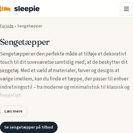
Me
Forside
»
Sengetæpper
Sengetæpper
Sengetæpper er den perfekte måde at tilføje et dekorativt
touch til dit soveværelse samtidig med, at de beskytter dit
sengetøj
. Med et væld af materialer, farver og designs at
vælge imellem, kan du finde et tæppe, der passer til enhver
indretningsstil – fra moderne og minimalistisk til klassisk og
hyggeligt.
Sengetæpper giver ikke kun et æstetisk løft, men de tilbyder
Læs mere
også ekstra varme på kølige nætter og fungerer som et
praktisk lag, der holder din
seng
pæn og ryddelig. Uanset om
Se sengetæpper på tilbud