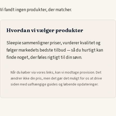
du ønsker et let tæppe til sommeren eller et tykkere tæppe
til vinteren, kan du finde det, der opfylder både dine
Vi fandt ingen produkter, der matcher.
funktionelle og stilistiske behov.
Find det perfekte sengetæppe
:
Hvordan vi vælger produkter
Gennemse vores udvalg af sengetæpper og vælg det, der
passer bedst til dit behov for både komfort og stil. Fra lette,
Sleepie sammenligner priser, vurderer kvalitet og
luftige tæpper til varmere varianter – vi har noget til enhver
følger markedets bedste tilbud — så du hurtigt kan
sæson og smag.
finde noget, der føles rigtigt til din søvn.
Når du køber via vores links, kan vi modtage provision. Det
ændrer ikke din pris, men det gør det muligt for os at drive
siden med uafhængige guides og løbende opdateringer.