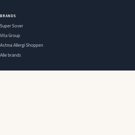
BRANDS
Super Sover
Vita Group
Astma Allergi Shoppen
Alle brands
GUIDES
Om Sleepie
Emner
Om Sleepie
Redaktionel politik
Affiliate-oplysning
Cookie- og privatlivspolitik