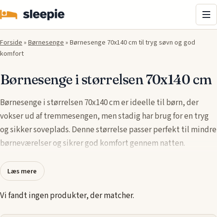
Me
Forside
»
Børnesenge
»
Børnesenge 70x140 cm til tryg søvn og god
komfort
Børnesenge i størrelsen 70x140 cm
Børnesenge i størrelsen 70x140 cm er ideelle til børn, der
vokser ud af tremmesengen, men stadig har brug for en tryg
og sikker soveplads. Denne størrelse passer perfekt til mindre
børneværelser og sikrer god komfort gennem natten.
Flere kendte brands som
Arctic
, Delfinsengecenter, Night &
Læs mere
Day og Scanliving tilbyder et bredt udvalg af børnesenge i
denne størrelse med fokus på holdbarhed og design.
Vi fandt ingen produkter, der matcher.
Materialer og funktioner er nøje udvalgt for at skabe en