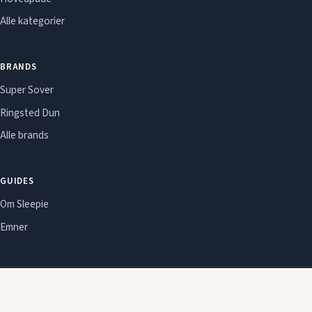
Alle kategorier
BRANDS
Super Sover
Ringsted Dun
Alle brands
GUIDES
Om Sleepie
Emner
Om Sleepie
Redaktionel politik
Affiliate-oplysning
Cookie- og privatlivspolitik