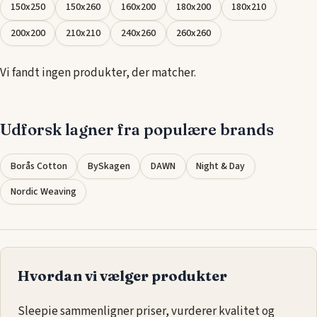
som åndbare bomuldsfibre, elastisk strik og lette, praktiske
150x250
150x260
160x200
180x200
180x210
lagner, der gør det nemt at vedligeholde, for at vælge det
200x200
210x210
240x260
260x260
lagen, der passer bedst til din seng og din stil.
Vi fandt ingen produkter, der matcher.
Udforsk lagner fra populære brands
Borås Cotton
BySkagen
DAWN
Night & Day
Nordic Weaving
Hvordan vi vælger produkter
Sleepie sammenligner priser, vurderer kvalitet og