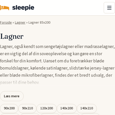
Me
Forside
»
Lagner
»
Lagner 85x200
Lagner
Lagner, også kendt som sengetøjslagner eller madrasselagner,
er en vigtig del af din soveoplevelse og kan gøre en stor
forskel for din komfort. Uanset om du foretrækker bløde
bomuldslagner, kølende satinlagner, slidstærke jersey-lagner
eller bløde mikrofiberlagner, findes der et bredt udvalg, der
passer til dine behov.
Lagner fås i mange størrelser, såsom enkeltsengslagner,
Læs mere
dobbeltsengslagner og king size-lagner, og designs, så du kan
finde den perfekte pasform til din madras. Overvej materialer
90x200
90x210
120x200
140x200
140x210