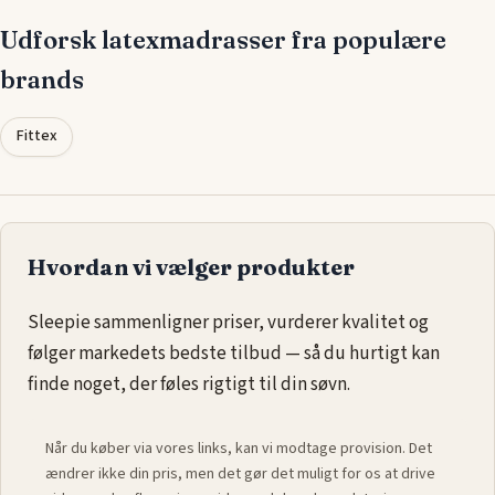
begrænset.
Udforsk latexmadrasser fra populære
Delfinsengecenter tilbyder et bredt udvalg af
brands
latexmadrasser, der opfylder forskellige behov og
præferencer. Uanset om der prioriteres fasthed eller blødhed,
Fittex
findes der en model, der sikrer komfort hele natten.
Hvordan vi vælger produkter
Sleepie sammenligner priser, vurderer kvalitet og
følger markedets bedste tilbud — så du hurtigt kan
finde noget, der føles rigtigt til din søvn.
Når du køber via vores links, kan vi modtage provision. Det
ændrer ikke din pris, men det gør det muligt for os at drive