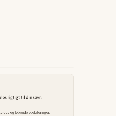
s rigtigt til din søvn.
 guides og løbende opdateringer.