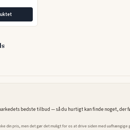
uktet
ds
rkedets bedste tilbud — så du hurtigt kan finde noget, der føle
ikke din pris, men det gør det muligt for os at drive siden med uafhængige