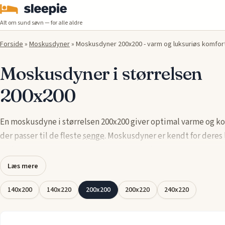
Alt om sund søvn — for alle aldre
Forside
»
Moskusdyner
»
Moskusdyner 200x200 - varm og luksuriøs komfort
Moskusdyner i størrelsen
200x200
En moskusdyne i størrelsen 200x200 giver optimal varme og k
der passer til de fleste
senge
. Moskusdyner er kendt for deres 
og fremragende isoleringsevne, hvilket sikrer en god nattesøv
rundt.
Læs mere
Kvaliteten på moskusdyner fra mærker som
Arctic
, Night & Da
140x200
140x220
200x200
200x220
240x220
of Denmark
og
Ringsted Dun
sikrer lang holdbarhed og høj kom
Disse
dyner
er designet til at tilpasse sig kroppens temperatur