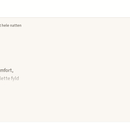
 hele natten
omfort,
lette fyld
n året
y,
Quilts
fort.
, så