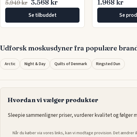
3.568 kr
1.968 kr
5.949 kr
Se tilbuddet
Se prod
Udforsk moskusdyner fra populære bran
Arctic
Night & Day
Quilts of Denmark
Ringsted Dun
Hvordan vi vælger produkter
Sleepie sammenligner priser, vurderer kvalitet og følger ma
Når du køber via vores links, kan vi modtage provision. Det ændrer 