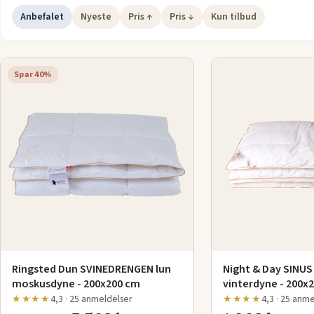
søvnen bliver både tør og behagelig.
Anbefalet
Nyeste
Pris ↑
Pris ↓
Kun tilbud
Med en moskusdyne i 200x200 får sengen et elegant og luksuri
udtryk samtidig med, at den praktiske størrelse passer til bå
og dobbeltsenge. En investering i en moskusdyne betyder va
Spar 40%
komfort og kvalitet i topklasse.
Ringsted Dun SVINEDRENGEN lun
Night & Day SINUS
moskusdyne - 200x200 cm
vinterdyne - 200x
★★★★
4,3 · 25 anmeldelser
★★★★
4,3 · 25 anm