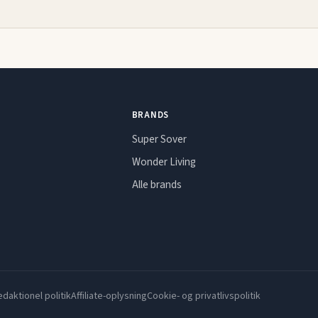
BRANDS
Super Sover
Wonder Living
Alle brands
daktionel politik
Affiliate-oplysning
Cookie- og privatlivspolitik