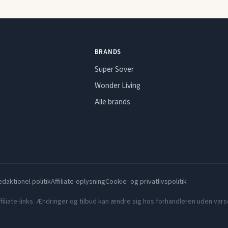
BRANDS
Super Sover
Wonder Living
Alle brands
daktionel politik
Affiliate-oplysning
Cookie- og privatlivspolitik
filiate-links. Ændringer og tilbud kan ændre sig hos forhandleren uden varse