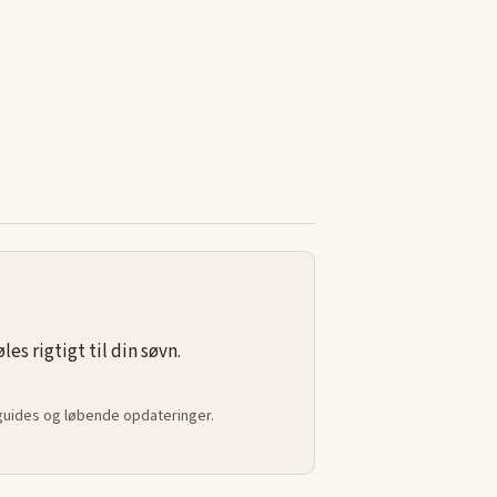
s rigtigt til din søvn.
 guides og løbende opdateringer.