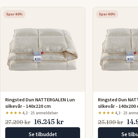
vægtklasser, så du kan finde den perfekte dyne til din søvnbe
opgradere din nattesøvn med den ultimative blødhed og luks
Spar 40%
Spar 40%
Ringsted Dun NATTERGALEN Lun
Ringsted Dun NAT
silkevår - 140x220 cm
silkevår - 140x200
★★★★
4,3 · 25 anmeldelser
★★★★
4,3 · 25 anm
16.245 kr
14.
27.299 kr
25.199 kr
Se tilbuddet
Se tilb