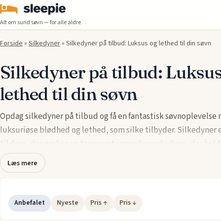
Alt om sund søvn — for alle aldre
Forside
»
Silkedyner
»
Silkedyner på tilbud: Luksus og lethed til din søvn
Silkedyner på tilbud: Luksu
lethed til din søvn
Opdag silkedyner på tilbud og få en fantastisk søvnoplevelse
luksuriøse blødhed og lethed, som silke tilbyder. Silkedyner e
til dem, der ønsker en temperaturregulerende dyne, der hold
kølig om sommeren og varm om vinteren. Silken har naturlige
Læs mere
egenskaber, der fremmer en behagelig søvn ved at justere sig 
kropstemperatur, så du kan sove trygt og komfortabelt hele n
Udnyt de fantastiske tilbud på silkedyner og oplev luksus og
Anbefalet
Nyeste
Pris ↑
Pris ↓
som aldrig før. Vores silkedyner fås i forskellige størrelser og