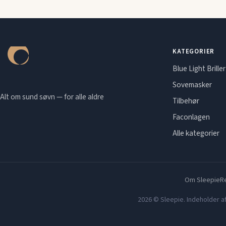
KATEGORIER
Blue Light Briller
Sovemasker
Alt om sund søvn — for alle aldre
Tilbehør
Faconlagen
Alle kategorier
Om Sleepie
Re
2026 © Sleepie. Indeholder af