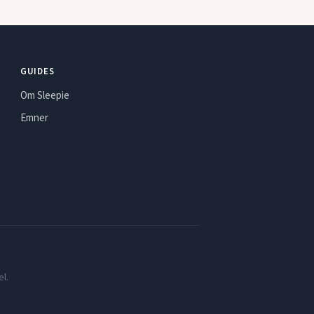
GUIDES
Om Sleepie
Emner
l.