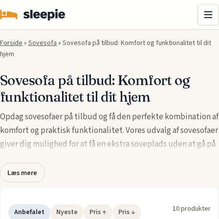
Me
Forside
»
Sovesofa
»
Sovesofa på tilbud: Komfort og funktionalitet til dit
hjem
Sovesofa på tilbud: Komfort og
funktionalitet til dit hjem
Opdag sovesofaer på tilbud og få den perfekte kombination af
komfort og praktisk funktionalitet. Vores udvalg af sovesofaer
giver dig mulighed for at få en ekstra soveplads uden at gå på
kompromis med designet. Sovesofaerne fås i flere stilarter og
størrelser, så de nemt kan integreres i dit hjem, uanset om du
Læs mere
har brug for en ekstra seng til gæster eller en
pladsbesparende løsning til mindre rum. Udnyt de
10 produkter
fantastiske tilbud på sovesofaer og opgrader din bolig med en
Anbefalet
Nyeste
Pris ↑
Pris ↓