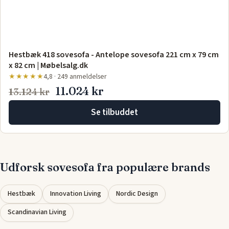
Hestbæk 418 sovesofa - Antelope sovesofa 221 cm x 79 cm
x 82 cm | Møbelsalg.dk
★★★★★
4,8 · 249 anmeldelser
11.024 kr
13.124 kr
Se tilbuddet
Udforsk sovesofa fra populære brands
Hestbæk
Innovation Living
Nordic Design
Scandinavian Living