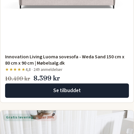
Innovation Living Luoma sovesofa - Weda Sand 150 cm x
80 cm x 90 cm | Møbelsalg.dk
★★★★★
4,8 · 249 anmeldelser
8.399 kr
10.499 kr
Se tilbuddet
Gratis levering
Spar 20%