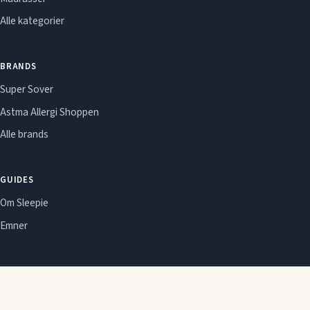
Alle kategorier
BRANDS
Super Sover
Astma Allergi Shoppen
Alle brands
GUIDES
Om Sleepie
Emner
Om Sleepie
Redaktionel politik
Affiliate-oplysning
Cookie- og privatlivspolitik