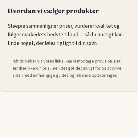
tilbyder forskellige fastheder og materialer, så du kan finde
Hvordan vi vælger produkter
den bedste løsning til dine individuelle søvnbehov. Oplev,
hvordan en trykaflastende madras kan forbedre din nattesøvn
Sleepie sammenligner priser, vurderer kvalitet og
og sikre en bedre og mere afslappet hvile.
følger markedets bedste tilbud — så du hurtigt kan
finde noget, der føles rigtigt til din søvn.
Når du køber via vores links, kan vi modtage provision. Det
ændrer ikke din pris, men det gør det muligt for os at drive
siden med uafhængige guides og løbende opdateringer.