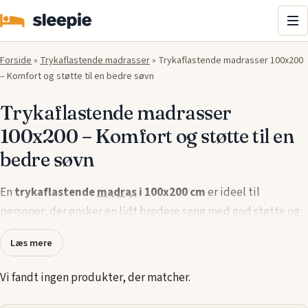
Me
Forside
»
Trykaflastende madrasser
»
Trykaflastende madrasser 100x200
– Komfort og støtte til en bedre søvn
Trykaflastende madrasser
100x200 – Komfort og støtte til en
bedre søvn
En
trykaflastende
madras
i 100x200 cm
er ideel til
personer, der ønsker en lidt bredere
seng
med god støtte og
komfort. Den trykaflastende teknologi sørger for at fordele
Læs mere
vægten jævnt og lindre trykpunkter, hvilket giver en mere
afslappende og behagelig søvnoplevelse.
Vi fandt ingen produkter, der matcher.
Vores udvalg af
trykaflastende madrasser i 100x200