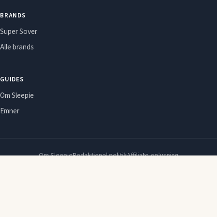
BRANDS
Super Sover
Alle brands
GUIDES
Om Sleepie
Emner
Om Sleepie
Redaktionel politik
Affiliate-oplysning
Cookie- og privatlivspolitik
2026 © Sleepie. Indeholder affiliate-links. Ændringer og tilbud kan ændre
sig hos forhandleren uden varsel.