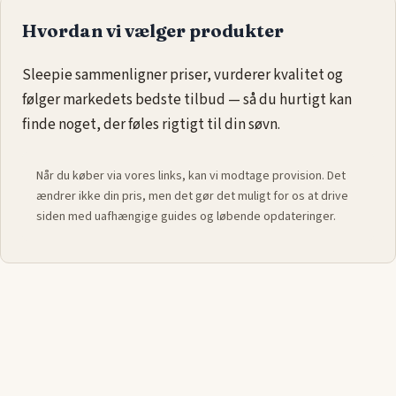
hvilket giver en mere afslappet og behagelig nattesøvn.
Hvordan vi vælger produkter
Vores udvalg af
trykaflastende madrasser i 160x200
giver
dig mulighed for at vælge den rette fasthed og materiale, der
Sleepie sammenligner priser, vurderer kvalitet og
passer til dine specifikke søvnbehov. Oplev, hvordan en
følger markedets bedste tilbud — så du hurtigt kan
trykaflastende madras kan forbedre din søvnkvalitet og sikre,
finde noget, der føles rigtigt til din søvn.
at du vågner op veludhvilet og klar til dagen.
Når du køber via vores links, kan vi modtage provision. Det
ændrer ikke din pris, men det gør det muligt for os at drive
siden med uafhængige guides og løbende opdateringer.