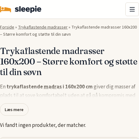
Me
Forside
»
Trykaflastende madrasser
»
Trykaflastende madrasser 160x200
– Større komfort og støtte til din søvn
Trykaflastende madrasser
160x200 – Større komfort og støtte
til din søvn
En
trykaflastende
madras
i 160x200 cm
giver dig masser af
plads til at sove komfortabelt uden at gå på kompromis med
støtte og kvalitet. Denne størrelse er ideel til par eller
Læs mere
personer, der ønsker ekstra plads til at strække sig ud i
sengen
. Den trykaflastende teknologi sikrer en jævn
Vi fandt ingen produkter, der matcher.
vægtfordeling og hjælper med at reducere trykpunkter,