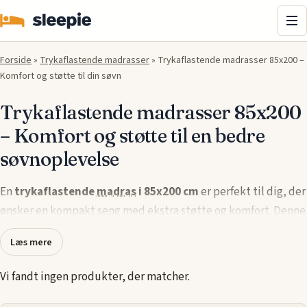
Me
Forside
»
Trykaflastende madrasser
»
Trykaflastende madrasser 85x200 –
Komfort og støtte til din søvn
Trykaflastende madrasser 85x200
– Komfort og støtte til en bedre
søvnoplevelse
En
trykaflastende
madras
i 85x200 cm
er perfekt til dig, der
ønsker en kompakt
seng
med ekstra støtte og komfort. Denne
størrelse tilbyder en god balance mellem plads og
Læs mere
trykaflastning, hvilket giver en behagelig søvn. Den
trykaflastende teknologi reducerer trykpunkter og hjælper
Vi fandt ingen produkter, der matcher.
med at fordele vægten jævnt over madrassens overflade, så