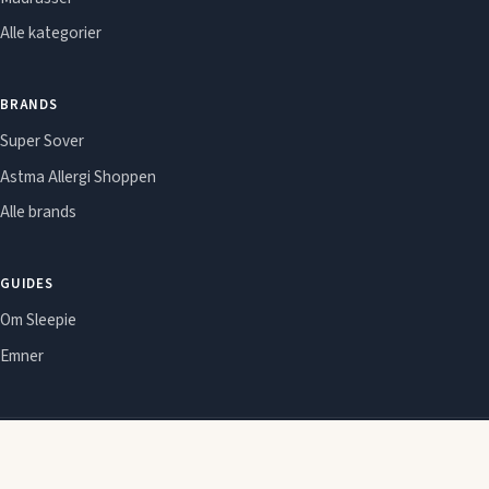
Alle kategorier
BRANDS
Super Sover
Astma Allergi Shoppen
Alle brands
GUIDES
Om Sleepie
Emner
Om Sleepie
Redaktionel politik
Affiliate-oplysning
Cookie- og privatlivspolitik