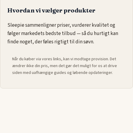
du vågner op uden smerter eller ubehag.
Hvordan vi vælger produkter
Vores udvalg af
trykaflastende madrasser i 85x200
inkluderer forskellige fastheder og materialer, så du kan finde
Sleepie sammenligner priser, vurderer kvalitet og
den bedste løsning til din kropstype og præferencer. Oplev,
følger markedets bedste tilbud — så du hurtigt kan
hvordan en trykaflastende madras kan forbedre din nattesøvn
finde noget, der føles rigtigt til din søvn.
og give dig den hvile, du har brug for.
Når du køber via vores links, kan vi modtage provision. Det
ændrer ikke din pris, men det gør det muligt for os at drive
siden med uafhængige guides og løbende opdateringer.