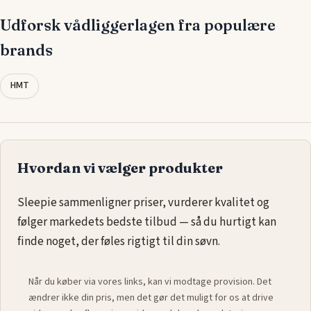
kan finde den perfekte løsning til din seng og få ro i sindet,
Udforsk vådliggerlagen fra populære
når du sover.
brands
HMT
Hvordan vi vælger produkter
Sleepie sammenligner priser, vurderer kvalitet og
følger markedets bedste tilbud — så du hurtigt kan
finde noget, der føles rigtigt til din søvn.
Når du køber via vores links, kan vi modtage provision. Det
ændrer ikke din pris, men det gør det muligt for os at drive