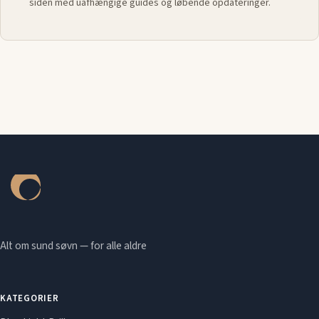
siden med uafhængige guides og løbende opdateringer.
Alt om sund søvn — for alle aldre
KATEGORIER