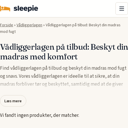
Me
Forside
»
Vådliggerlagen
»
Vådliggerlagen på tilbud: Beskyt din madras
mod fugt
Vådliggerlagen på tilbud: Beskyt din
madras med komfort
Find vådliggerlagen på tilbud og beskyt din madras mod fugt
og snavs. Vores vådliggerlagen er ideelle til at sikre, at din
madras forbliver tør og beskyttet, samtidig med at de giver
ekstra komfort under din søvn. Med vandtætte materialer og
åndbar teknologi sikrer vi, at dit vådliggerlagen er både
Læs mere
praktisk og behageligt. Udnyt de attraktive tilbud på
Vi fandt ingen produkter, der matcher.
vådliggerlagen og forlæng levetiden på din madras. Vores
vådliggerlagen fås i forskellige størrelser og materialer, så du