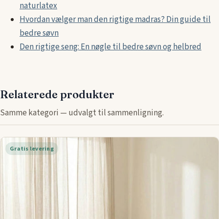
naturlatex
Hvordan vælger man den rigtige madras? Din guide til
bedre søvn
Den rigtige seng: En nøgle til bedre søvn og helbred
Relaterede produkter
Samme kategori — udvalgt til sammenligning.
Gratis levering