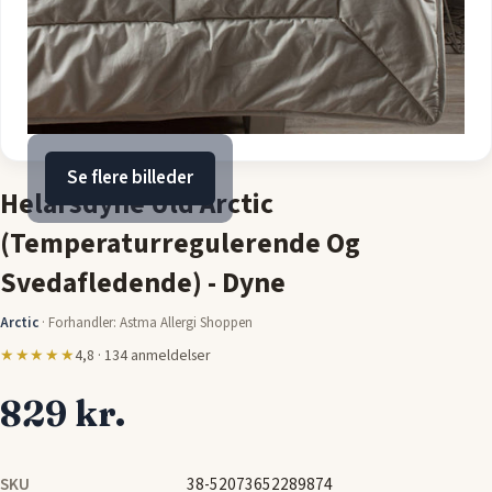
Se flere billeder
Helårsdyne Uld Arctic
(Temperaturregulerende Og
Svedafledende) - Dyne
Arctic
·
Forhandler: Astma Allergi Shoppen
★★★★★
4,8 · 134 anmeldelser
829 kr.
SKU
38-52073652289874