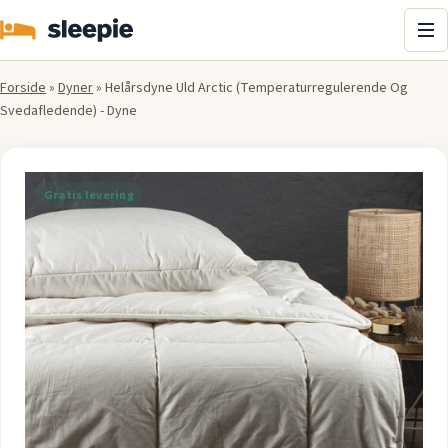
Me
Forside
»
Dyner
»
Helårsdyne Uld Arctic (Temperaturregulerende Og
Svedafledende) - Dyne
Gratis levering