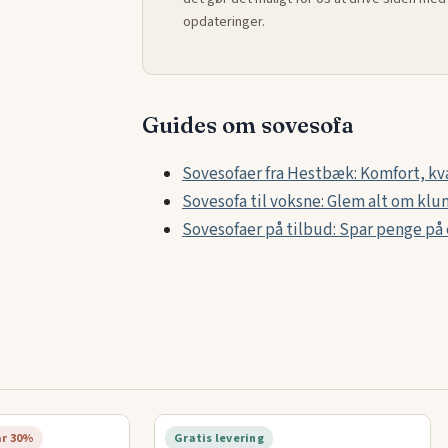
opdateringer.
Guides om sovesofa
Sovesofaer fra Hestbæk: Komfort, kva
Sovesofa til voksne: Glem alt om kl
Sovesofaer på tilbud: Spar penge på e
ar 30%
Gratis levering