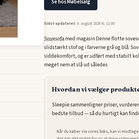
Se hos Møbelsalg
Sidst opdateret
: 6. august 2026 kl. 11:00
Sovesofa
med magasin Denne flotte soveso
slidstærkt stof og i farverne grå og blå. So
siddekomfort, og er udført med stabilt k
meget nem at slå ud således
Hvordan vi vælger produkt
Sleepie sammenligner priser, vurderer
bedste tilbud — så du hurtigt kan finde 
Når du køber via vores links, kan vi modtage
det gør det muligt for os at drive siden m