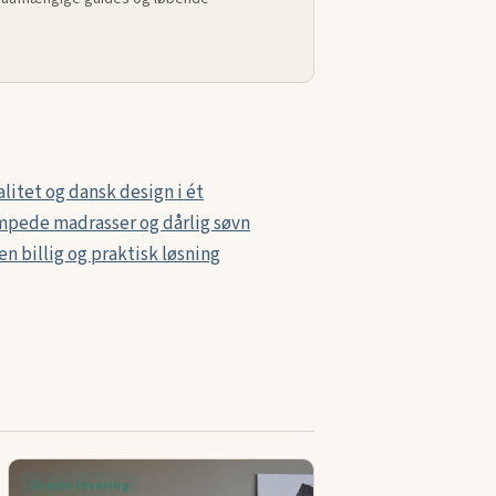
litet og dansk design i ét
umpede madrasser og dårlig søvn
n billig og praktisk løsning
Gratis levering