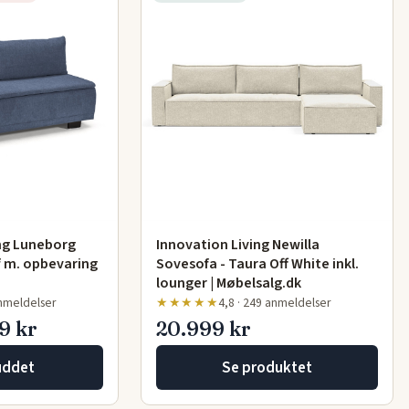
ng Luneborg
Innovation Living Newilla
f m. opbevaring
Sovesofa - Taura Off White inkl.
lounger | Møbelsalg.dk
anmeldelser
★★★★★
4,8 · 249 anmeldelser
9 kr
20.999 kr
uddet
Se produktet