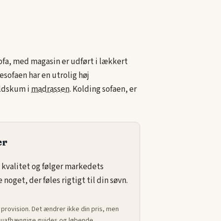
fa, med magasin er udført i lækkert
vesofaen har en utrolig høj
oldskum i
madrassen
. Kolding sofaen, er
er
 kvalitet og følger markedets
noget, der føles rigtigt til din søvn.
 provision. Det ændrer ikke din pris, men
ed uafhængige guides og løbende