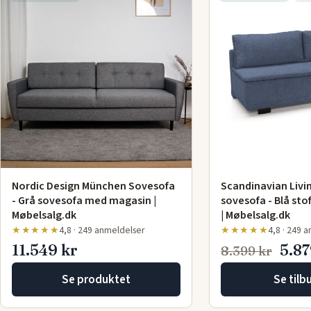
Scandinavian Livi
Nordic Design München Sovesofa
sovesofa - Blå sto
- Grå sovesofa med magasin |
| Møbelsalg.dk
Møbelsalg.dk
★★★★★
4,8 · 249 
★★★★★
4,8 · 249 anmeldelser
11.549 kr
5.87
8.399 kr
Se produktet
Se tilb