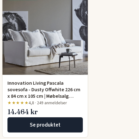
Innovation Living Pascala
sovesofa - Dusty Offwhite 226 cm
x 84 cm x 105 cm | Møbelsalg…
★★★★★
4,8 · 249 anmeldelser
14.464 kr
Se produktet