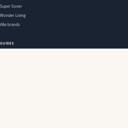
Super Sover
Wonder Living
Alle brands
GUIDES
Om Sleepie
Emner
Om Sleepie
Redaktionel politik
Affiliate-oplysning
Cookie- og privatlivspolitik
2026 © Sleepie. Indeholder affiliate-links. Ændringer og tilbud kan ændre
sig hos forhandleren uden varsel.