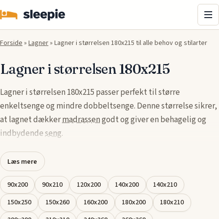
Me
Forside
»
Lagner
»
Lagner i størrelsen 180x215 til alle behov og stilarter
Lagner i størrelsen 180x215
Lagner i størrelsen 180x215 passer perfekt til større
enkeltsenge og mindre dobbeltsenge. Denne størrelse sikrer,
at lagnet dækker
madrassen
godt og giver en behagelig og
indbydende
seng
.
Der findes et bredt udvalg af lagner fra kendte mærker som
Læs mere
Høie, Essenza og ByBorg, der kombinerer kvalitet, komfort og
stil. Materialerne varierer fra blødt bomuld til luksuriøs silke,
90x200
90x210
120x200
140x200
140x210
så det er muligt at finde noget, der matcher både smag og
150x250
150x260
160x200
180x200
180x210
behov.