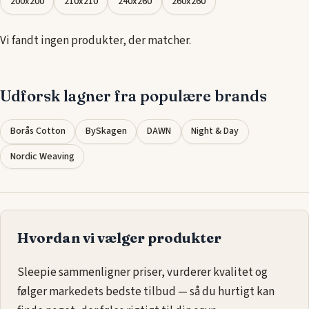
200x200
210x210
240x260
260x260
At vælge det rette lagen i 180x215 kan forbedre
søvnoplevelsen markant ved at sikre optimal pasform og
Vi fandt ingen produkter, der matcher.
åndbarhed. Lagner fra mærker som CPH Living og
Night & Day
tilbyder både holdbarhed og design, der passer til enhver
Udforsk lagner fra populære brands
soveværelsesindretning.
Borås Cotton
BySkagen
DAWN
Night & Day
Nordic Weaving
Hvordan vi vælger produkter
Sleepie sammenligner priser, vurderer kvalitet og
følger markedets bedste tilbud — så du hurtigt kan