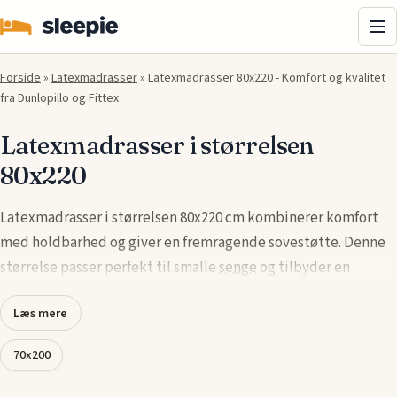
Me
Forside
»
Latexmadrasser
»
Latexmadrasser 80x220 - Komfort og kvalitet
fra Dunlopillo og Fittex
Latexmadrasser i størrelsen
80x220
Latexmadrasser i størrelsen 80x220 cm kombinerer komfort
med holdbarhed og giver en fremragende sovestøtte. Denne
størrelse passer perfekt til smalle
senge
og tilbyder en
behagelig nattesøvn uden at gå på kompromis med pladsen.
Læs mere
Produkter fra kendte mærker som Dunlopillo,
Fittex
og
70x200
Delfinsengecenter sikrer høj kvalitet og innovative
materialer. Latexmaterialets naturlige egenskaber gør