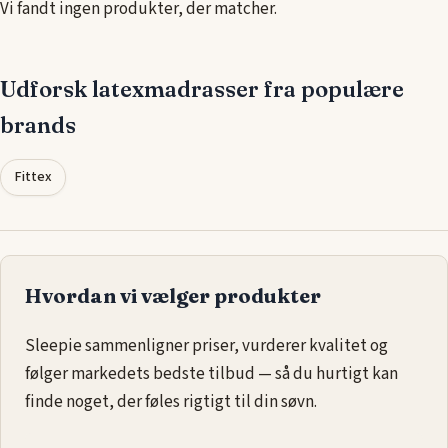
Vi fandt ingen produkter, der matcher.
madrassen
åndbar og allergivenlig, hvilket øger komforten
yderligere.
Ud over komfort og støtte er latexmadrasser
Udforsk latexmadrasser fra populære
modstandsdygtige over for slid, hvilket gør dem til en god
brands
investering for langvarig brug. En latexmadras i 80x220 cm er
ideel til både børn, unge og voksne, der ønsker en god nats
Fittex
søvn.
Hvordan vi vælger produkter
Sleepie sammenligner priser, vurderer kvalitet og
følger markedets bedste tilbud — så du hurtigt kan
finde noget, der føles rigtigt til din søvn.