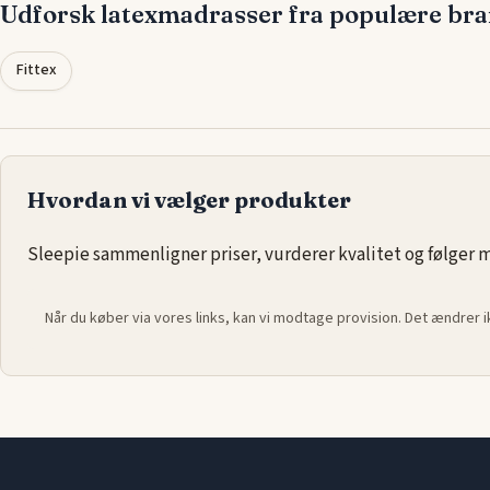
Udforsk latexmadrasser fra populære br
En latexmadras i 90x210 passer perfekt til enkeltsenge og
gæsteværelser, hvor plads og komfort skal gå hånd i hånd. Væl
Fittex
madras
, der støtter ryggen og sikrer en frisk start på dagen.
Hvordan vi vælger produkter
Sleepie sammenligner priser, vurderer kvalitet og følger ma
Når du køber via vores links, kan vi modtage provision. Det ændrer 