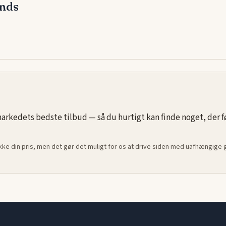
ands
g en
rkedets bedste tilbud — så du hurtigt kan finde noget, der føle
ikke din pris, men det gør det muligt for os at drive siden med uafhængige