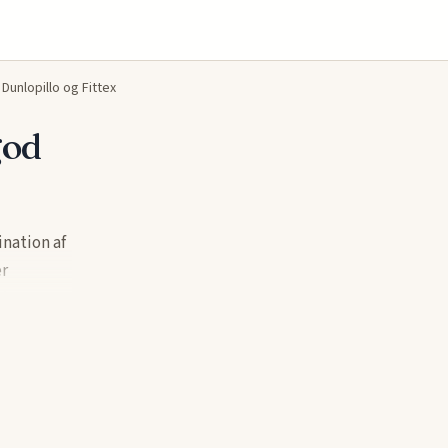
Dunlopillo og Fittex
god
nation af
er
ter nat.
og lang