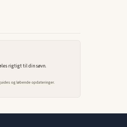
s rigtigt til din søvn.
 guides og løbende opdateringer.