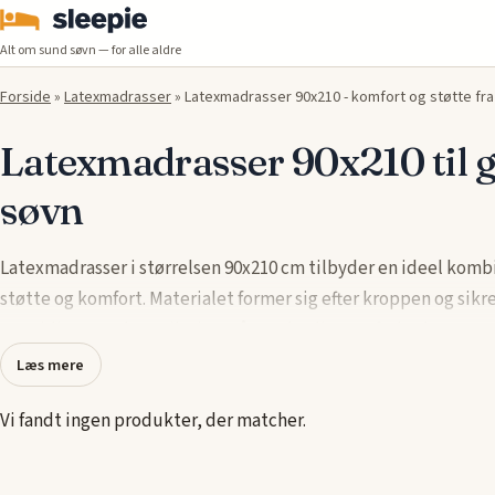
Alt om sund søvn — for alle aldre
Forside
»
Latexmadrasser
»
Latexmadrasser 90x210 - komfort og støtte fra 
Latexmadrasser 90x210 til 
søvn
Latexmadrasser i størrelsen 90x210 cm tilbyder en ideel kombi
støtte og komfort. Materialet former sig efter kroppen og sikr
samtidig en god ventilation, så søvnkvaliteten forbedres nat ef
Læs mere
Flere anerkendte mærker som Dunlopillo og
Fittex
leverer
latexmadrasser, der både er allergivenlige og holdbare.
Vi fandt ingen produkter, der matcher.
Delfinsengecenter har også et udvalg med fokus på ergonomi 
levetid.