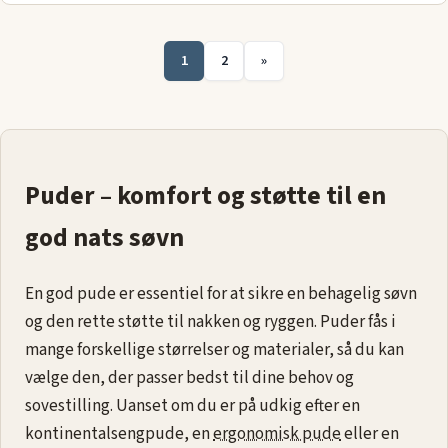
1
2
»
Puder – komfort og støtte til en
god nats søvn
En god pude er essentiel for at sikre en behagelig søvn
og den rette støtte til nakken og ryggen. Puder fås i
mange forskellige størrelser og materialer, så du kan
vælge den, der passer bedst til dine behov og
sovestilling. Uanset om du er på udkig efter en
kontinentalsengpude, en
ergonomisk pude
eller en