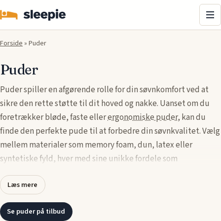
Me
Forside
»
Puder
Puder
Puder spiller en afgørende rolle for din søvnkomfort ved at
sikre den rette støtte til dit hoved og nakke. Uanset om du
foretrækker bløde, faste eller
ergonomiske puder
, kan du
finde den perfekte pude til at forbedre din søvnkvalitet. Vælg
mellem materialer som memory foam, dun, latex eller
syntetiske fyld, hver med sine unikke fordele som
trykaflastning, allergivenlighed og temperaturregulering.
Læs mere
Udforsk vores udvalg af puder og find den, der passer bedst
til din sovestilling og personlige præferencer.
Se puder på tilbud