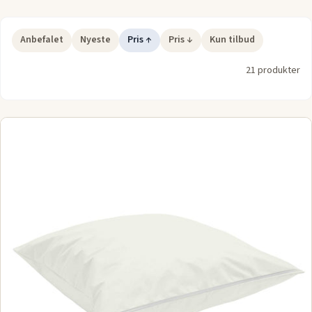
Anbefalet
Nyeste
Pris ↑
Pris ↓
Kun tilbud
21 produkter