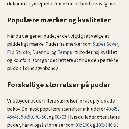
dekorativ pyntepude, finder du et bredt udvalg her.
Populære mærker og kvaliteter
Når du vælger en pude, er det vigtigt at vælge et
pålideligt mærke. Puder fra mærker som
Super Sover
,
Pip Studio
,
Duermo
, og
Tempur
tilbyder høj kvalitet
og komfort, som gør det lettere at finde den perfekte
pude til dine søvnbehov.
Forskellige størrelser på puder
Vi tilbyder puder i flere størrelser for at opfylde alle
behov. De mest populære størrelser inkluderer
40x45
,
45x45
,
50x50
,
70x50
, og
60x63
. Hvis du leder efter større
puder, har vi også størrelser som
90x200
og
100x140
til