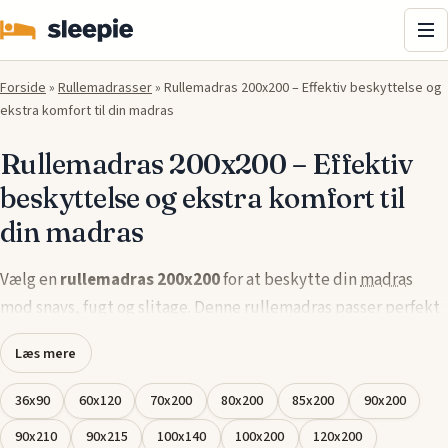
Me
Forside
»
Rullemadrasser
»
Rullemadras 200x200 – Effektiv beskyttelse og
ekstra komfort til din madras
Rullemadras 200x200 – Effektiv
beskyttelse og ekstra komfort til
din madras
Vælg en
rullemadras 200x200
for at beskytte din
madras
mod snavs, fugt og slitage. Denne rullemadras passer perfekt
til
senge
med en bredde og længde på 200 cm og er designet
Læs mere
til at give både beskyttelse og komfort. Den er åndbar, hvilket
sikrer et behageligt sovemiljø, samtidig med at den er let at
36x90
60x120
70x200
80x200
85x200
90x200
vedligeholde og kan vaskes for langvarig brug.
90x210
90x215
100x140
100x200
120x200