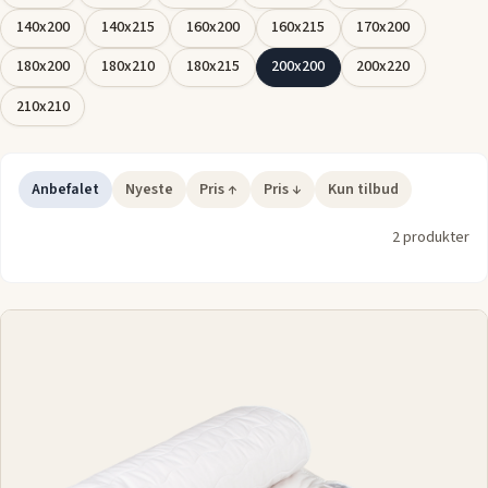
En
rullemadras 200x200
er et praktisk valg for dem, der
140x200
140x215
160x200
160x215
170x200
ønsker at forlænge madrassens levetid og samtidig forbedre
180x200
180x210
180x215
200x200
200x220
søvnoplevelsen.
210x210
Anbefalet
Nyeste
Pris ↑
Pris ↓
Kun tilbud
2 produkter