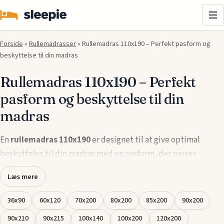
Me
Forside
»
Rullemadrasser
»
Rullemadras 110x190 – Perfekt pasform og
beskyttelse til din madras
Rullemadras 110x190 – Perfekt
pasform og beskyttelse til din
madras
En
rullemadras 110x190
er designet til at give optimal
beskyttelse til din
madras
med en pasform, der passer
perfekt til
senge
med en bredde på 110 cm. Denne
Læs mere
rullemadras hjælper med at forhindre slitage og beskytter
mod snavs og fugt, samtidig med at den giver ekstra komfort.
36x90
60x120
70x200
80x200
85x200
90x200
Vælg en
rullemadras i 110x190
, der er både åndbar og
90x210
90x215
100x140
100x200
120x200