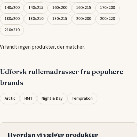
vaskbar, for at opnå et sundt og behageligt sovemiljø, der
140x200
140x215
160x200
160x215
170x200
holder din madras frisk og beskyttet.
180x200
180x210
180x215
200x200
200x220
210x210
Vi fandt ingen produkter, der matcher.
Udforsk rullemadrasser fra populære
brands
Arctic
HMT
Night & Day
Temprakon
Hvordan vi vælger produkter