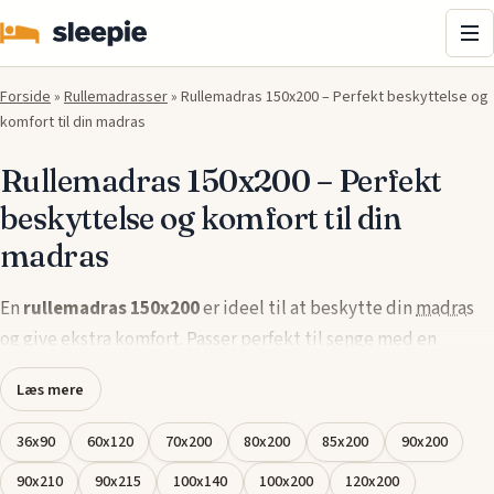
Me
Forside
»
Rullemadrasser
»
Rullemadras 150x200 – Perfekt beskyttelse og
komfort til din madras
Rullemadras 150x200 – Perfekt
beskyttelse og komfort til din
madras
En
rullemadras 150x200
er ideel til at beskytte din
madras
og give ekstra komfort. Passer perfekt til
senge
med en
bredde på 150 cm og en længde på 200 cm. Denne rullemadras
Læs mere
beskytter mod fugt, snavs og slitage, samtidig med at den
forbedrer komforten. Den er både åndbar og vaskbar, hvilket
36x90
60x120
70x200
80x200
85x200
90x200
gør den nem at vedligeholde og sikrer langvarig beskyttelse.
90x210
90x215
100x140
100x200
120x200