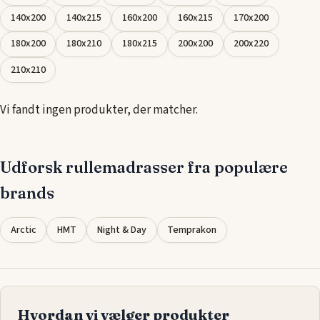
Vælg en
rullemadras i 150x200
for at beskytte din madras og
140x200
140x215
160x200
160x215
170x200
få en komfortabel og sund søvnoplevelse.
180x200
180x210
180x215
200x200
200x220
210x210
Vi fandt ingen produkter, der matcher.
Udforsk rullemadrasser fra populære
brands
Arctic
HMT
Night & Day
Temprakon
Hvordan vi vælger produkter