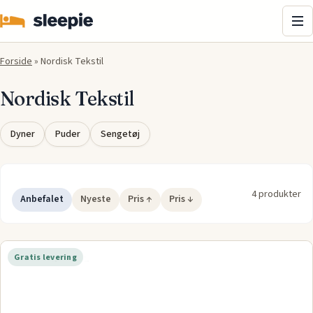
Me
Forside
»
Nordisk Tekstil
Nordisk Tekstil
Dyner
Puder
Sengetøj
4 produkter
Anbefalet
Nyeste
Pris ↑
Pris ↓
Gratis levering