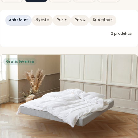
Vores udvalg af
springmadrasser i 160x200
er designet til at
imødekomme forskellige præferencer og søvnbehov. Uanset
om du har brug for en fastere madras for ekstra støtte eller en
Anbefalet
Nyeste
Pris ↑
Pris ↓
Kun tilbud
blødere model, der former sig efter din krop, er der en
2 produkter
løsning, der giver dig en komfortabel og hvilefuld nat.
Gratis levering