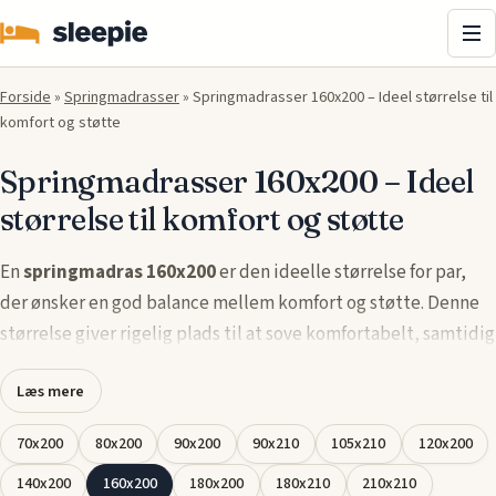
Me
Forside
»
Springmadrasser
»
Springmadrasser 160x200 – Ideel størrelse til
komfort og støtte
Springmadrasser 160x200 – Ideel
størrelse til komfort og støtte
En
springmadras 160x200
er den ideelle størrelse for par,
der ønsker en god balance mellem komfort og støtte. Denne
størrelse giver rigelig plads til at sove komfortabelt, samtidig
med at
madrassen
tilbyder optimal støtte til hele kroppen.
Læs mere
Fjedersystemet tilpasser sig din krop og giver dig
trykaflastning, så du kan nyde en afslappende og uforstyrret
70x200
80x200
90x200
90x210
105x210
120x200
nattesøvn.
140x200
160x200
180x200
180x210
210x210