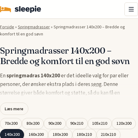
Me
Forside
»
Springmadrasser
»
Springmadrasser 140x200 – Bredde og
komfort til en god søvn
Springmadrasser 140x200 –
Bredde og komfort til en god søvn
En
springmadras 140x200
er det ideelle valg for par eller
personer, der ønsker ekstra plads i deres
seng
. Denne
størrelse giver både komfort og støtte, så du kan få en
uforstyrret nattesøvn. Med et fjedersystem, der tilpasser sig
Læs mere
din krops form, får du optimal trykaflastning og støtte
gennem natten, uanset om du sover alene eller med en
70x200
80x200
90x200
90x210
105x210
120x200
partner.
140x200
160x200
180x200
180x210
210x210