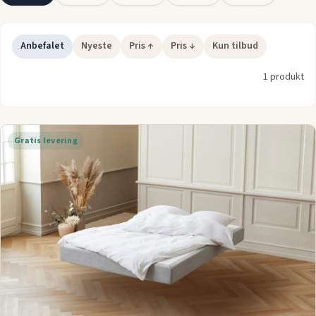
Vores udvalg af
springmadrasser i 140x200
giver dig
mulighed for at vælge den rette fasthed, som passer til din
søvnstil. Fra fastere modeller, der giver ekstra støtte til
Anbefalet
Nyeste
Pris ↑
Pris ↓
Kun tilbud
ryggen, til blødere varianter, der former sig efter din krop –
1 produkt
der er en
madras
for alle, der ønsker en god og behagelig søvn.
Gratis levering