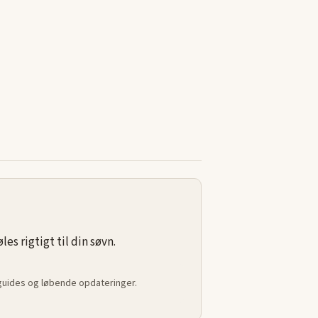
s rigtigt til din søvn.
 guides og løbende opdateringer.