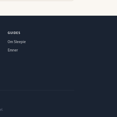
GUIDES
Om Sleepie
Emner
l.