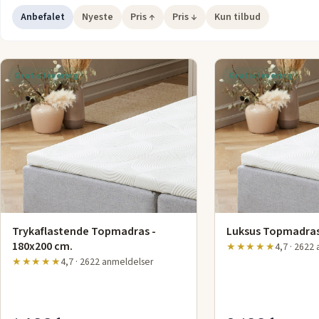
Uanset om du sover alene eller med en partner, vil du vågne o
Anbefalet
Nyeste
Pris ↑
Pris ↓
Kun tilbud
dig helt udhvilet og klar til dagen.
Gratis levering
Gratis levering
Trykaflastende Topmadras -
Luksus Topmadras
180x200 cm.
★★★★★
4,7 · 2622
★★★★★
4,7 · 2622 anmeldelser