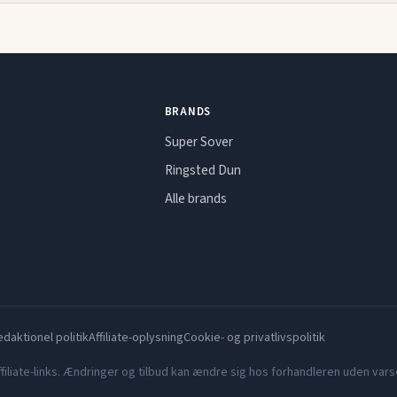
BRANDS
Super Sover
Ringsted Dun
Alle brands
daktionel politik
Affiliate-oplysning
Cookie- og privatlivspolitik
filiate-links. Ændringer og tilbud kan ændre sig hos forhandleren uden varse