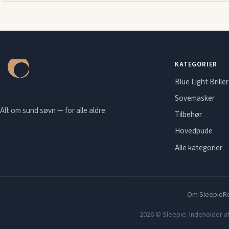
KATEGORIER
Blue Light Briller
Sovemasker
Alt om sund søvn — for alle aldre
Tilbehør
Hovedpude
Alle kategorier
Om Sleepie
Re
2026 © Sleepie. Indeholder af