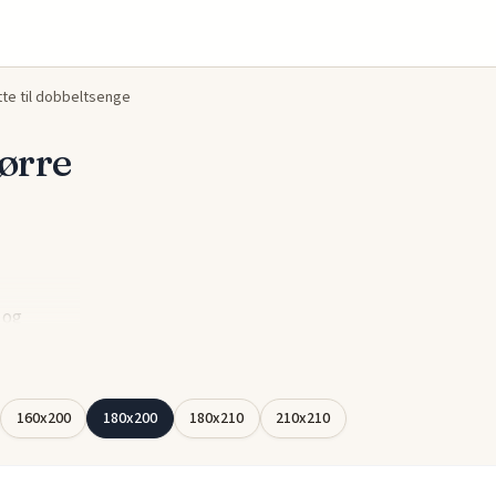
te til dobbeltsenge
ørre
 og
år optimal
kvaliteten
160x200
180x200
180x210
210x210
er giver
ovemiljø.