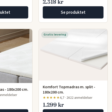
2.318 kr
uktet
Se produktet
Gratis levering
Komfort Topmadras m. split -
s - 180x200 cm.
180x200 cm.
 anmeldelser
★★★★★
4,7 · 2622 anmeldelser
1.299 kr