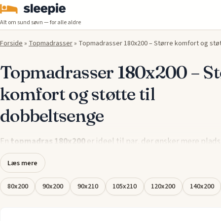
Alt om sund søvn — for alle aldre
Forside
»
Topmadrasser
»
Topmadrasser 180x200 – Større komfort og støt
Topmadrasser 180x200 – St
komfort og støtte til
dobbeltsenge
En
topmadras 180x200
er ideel til par, der ønsker mere plads
komfort i deres
seng
. Denne størrelse sikrer, at begge parter f
Læs mere
støtte, samtidig med at den afhjælper tryk og forbedrer søvn
natten igennem.
80x200
90x200
90x210
105x210
120x200
140x200
Vores
topmadrasser i 180x200
er designet med materialer, d
både åndbarhed og trykaflastning, hvilket skaber et perfekt s