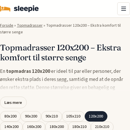
Me
Forside
»
Topmadrasser
»
Topmadrasser 120x200 – Ekstra komfort til
større senge
Topmadrasser 120x200 – Ekstra
komfort til større senge
En
topmadras 120x200
er ideel til par eller personer, der
ønsker ekstra plads i deres
seng
, samtidig med at de opnår
den rette støtte. Denne størrelse giver en behagelig og
komfortabel søvn hele natten igennem.
Læs mere
Vores
topmadrasser i 120x200
er designet med materialer,
80x200
90x200
90x210
105x210
120x200
der afhjælper tryk og øger komforten, så du kan få en
uforstyrret søvn. Vælg en topmadras, der er skræddersyet til
140x200
160x200
180x200
180x210
210x210