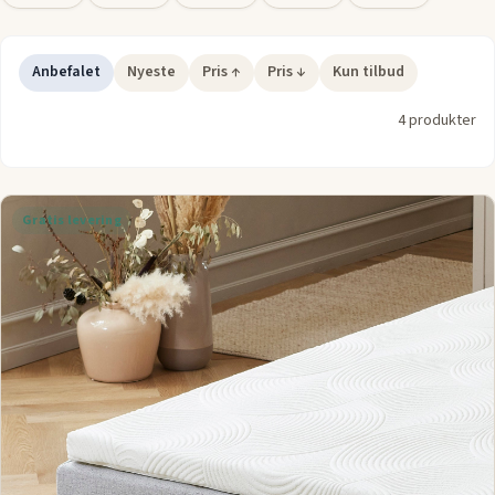
dine behov for en forbedret nattesøvn.
Anbefalet
Nyeste
Pris ↑
Pris ↓
Kun tilbud
4 produkter
Gratis levering