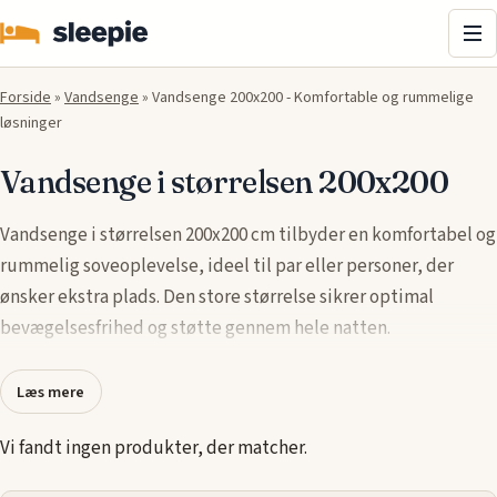
Me
Forside
»
Vandsenge
»
Vandsenge 200x200 - Komfortable og rummelige
løsninger
Vandsenge i størrelsen 200x200
Vandsenge i størrelsen 200x200 cm tilbyder en komfortabel og
rummelig soveoplevelse, ideel til par eller personer, der
ønsker ekstra plads. Den store størrelse sikrer optimal
bevægelsesfrihed og støtte gennem hele natten.
Moderne vandsenge er designet med fokus på både
Læs mere
funktionalitet og æstetik. Materialer af høj kvalitet og
avancerede teknologier sikrer en stabil og behagelig
Vi fandt ingen produkter, der matcher.
overflade, som tilpasser sig kroppens form.