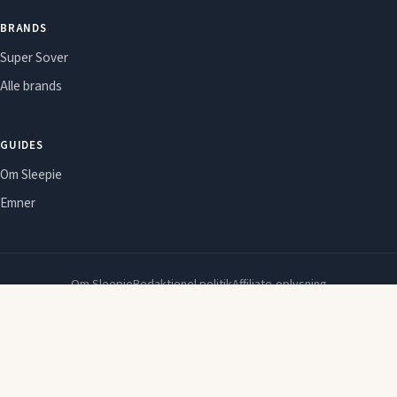
BRANDS
Super Sover
Alle brands
GUIDES
Om Sleepie
Emner
Om Sleepie
Redaktionel politik
Affiliate-oplysning
Cookie- og privatlivspolitik
2026 © Sleepie. Indeholder affiliate-links. Ændringer og tilbud kan ændre
sig hos forhandleren uden varsel.