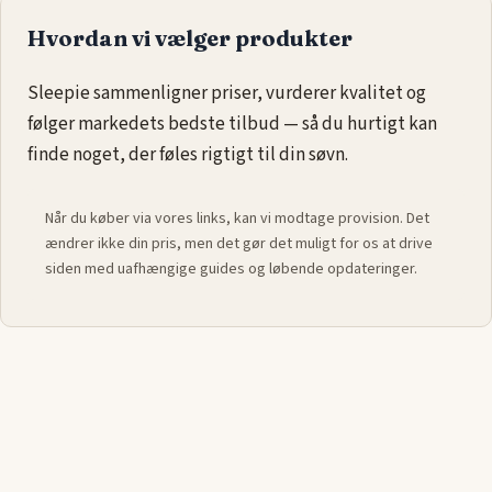
Med en vandseng i 200x200 cm fås en kombination af luksus og
Hvordan vi vælger produkter
praktisk anvendelighed, der kan forbedre søvnkvaliteten
markant. Et godt valg for dem, der prioriterer både plads og
Sleepie sammenligner priser, vurderer kvalitet og
komfort.
følger markedets bedste tilbud — så du hurtigt kan
finde noget, der føles rigtigt til din søvn.
Når du køber via vores links, kan vi modtage provision. Det
ændrer ikke din pris, men det gør det muligt for os at drive
siden med uafhængige guides og løbende opdateringer.